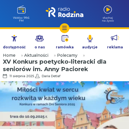
Wołów 99.6
słuchaj
FM
na żywo
Przejdź
do
dostępność
o nas
ramówka
audycje
reklama
treści
Home
»
Aktualności
»
Polecamy
»
XV Konkurs poetycko-literacki dla
seniorów im. Anny Paciorek
11 sierpnia 2025
Daria Detlaf