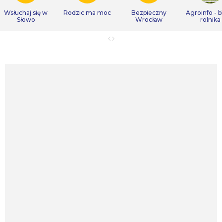
Wsłuchaj się w
Rodzic ma moc
Bezpieczny
Agroinfo - b
Słowo
Wrocław
rolnika