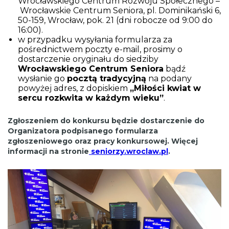
Wrocławskiego Centrum Rozwoju Społecznego –
Wrocławskie Centrum Seniora, pl. Dominikański 6,
50-159, Wrocław, pok. 21 (dni robocze od 9:00 do
16:00).
w przypadku wysyłania formularza za
pośrednictwem poczty e-mail, prosimy o
dostarczenie oryginału do siedziby
Wrocławskiego Centrum Seniora
bądź
wysłanie go
pocztą tradycyjną
na podany
powyżej adres, z dopiskiem
„Miłości kwiat w
sercu rozkwita w każdym wieku”
.
Zgłoszeniem do konkursu będzie dostarczenie do
Organizatora podpisanego formularza
zgłoszeniowego oraz pracy konkursowej. Więcej
informacji na stronie
seniorzy.wroclaw.pl
.