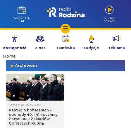
Wołów 99.6
słuchaj
FM
na żywo
Przejdź
do
dostępność
o nas
ramówka
audycje
reklama
treści
Home
»
Archiwum
Kategoria: Dolny Śląsk
Pamięć o bohaterach –
obchody 40. i 41. rocznicy
Pacyfikacji Zakładów
Górniczych Rudna