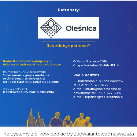
Patronaty:
Jak zdobyć patronat?
Radio Rodzina utrzymuje się z
© Radio Rodzina 2018 |
dobrowolnych wpłat radiosłuchaczy.
Grupa Medialna JOHANNEUM
numer rachunku bankowego:
Radio Rodzina
Johanneum - grupa medialna
Archidiecezji Wrocławskiej
ul. Katedralna 4, 50-328 Wrocław
69 1600 1462 1813 6262 6000 0001
studio: tel. 71 322 20 22
wpłaty z tytułem:
e-mail: studio@radiorodzina.pl
DAROWIZNA NA RADIO RODZINA
newsroom: tel. +48 71 327 12 85
e-mail: reporter@radiorodzina.pl
Korzystamy z plików cookie by zagwarantować najwyższa