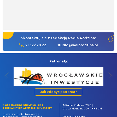
Skontaktuj się z redakcją Radia Rodzina!
71 322 20 22
studio@radiorodzina.pl
Patronaty:
Jak zdobyć patronat?
Radio Rodzina utrzymuje się z
© Radio Rodzina 2018 |
dobrowolnych wpłat radiosłuchaczy.
Grupa Medialna JOHANNEUM
numer rachunku bankowego:
Radio Rodzina
Johanneum - grupa medialna