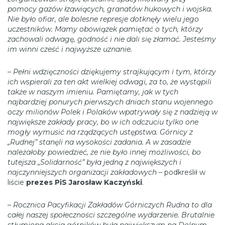
pomocy gazów łzawiących, granatów hukowych i wojska.
Nie było ofiar, ale bolesne represje dotknęły wielu jego
uczestników. Mamy obowiązek pamiętać o tych, którzy
zachowali odwagę, godność i nie dali się złamać. Jesteśmy
im winni cześć i najwyższe uznanie.
– Pełni wdzięczności dziękujemy strajkującym i tym, którzy
ich wspierali za ten akt wielkiej odwagi, za to, że wystąpili
także w naszym imieniu. Pamiętamy, jak w tych
najbardziej ponurych pierwszych dniach stanu wojennego
oczy milionów Polek i Polaków wpatrywały się z nadzieją w
największe zakłady pracy, bo w ich odczuciu tylko one
mogły wymusić na rządzących ustępstwa.
Górnicy z
„Rudnej” stanęli na wysokości zadania. A w zasadzie
należałoby powiedzieć, że nie było innej możliwości, bo
tutejsza „Solidarność” była jedną z największych i
najczynniejszych organizacji zakładowych –
podkreślił w
liście
prezes PiS Jarosław Kaczyński
.
–
Rocznica Pacyfikacji Zakładów Górniczych Rudna to dla
całej naszej społeczności szczególne wydarzenie. Brutalnie