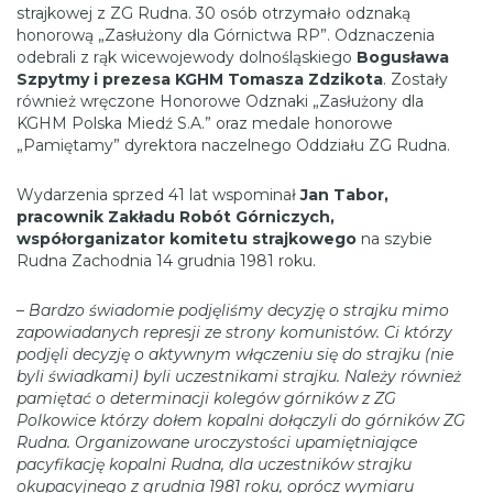
strajkowej z ZG Rudna. 30 osób otrzymało odznaką
honorową „Zasłużony dla Górnictwa RP”. Odznaczenia
odebrali z rąk wicewojewody dolnośląskiego
Bogusława
Szpytmy i prezesa KGHM Tomasza Zdzikota
. Zostały
również wręczone Honorowe Odznaki „Zasłużony dla
KGHM Polska Miedź S.A.” oraz medale honorowe
„Pamiętamy” dyrektora naczelnego Oddziału ZG Rudna.
Wydarzenia sprzed 41 lat wspominał
Jan Tabor,
pracownik Zakładu Robót Górniczych,
współorganizator komitetu strajkowego
na szybie
Rudna Zachodnia 14 grudnia 1981 roku.
– Bardzo świadomie podjęliśmy decyzję o strajku mimo
zapowiadanych represji ze strony komunistów. Ci którzy
podjęli decyzję o aktywnym włączeniu się do strajku (nie
byli świadkami) byli uczestnikami strajku. Należy również
pamiętać o determinacji kolegów górników z ZG
Polkowice którzy dołem kopalni dołączyli do górników ZG
Rudna. Organizowane uroczystości upamiętniające
pacyfikację kopalni Rudna, dla uczestników strajku
okupacyjnego z grudnia 1981 roku, oprócz wymiaru