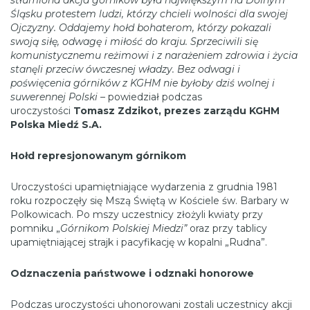
stłumiona akcja górników była największym na Dolnym
Śląsku protestem ludzi, którzy chcieli wolności dla swojej
Ojczyzny. Oddajemy hołd bohaterom, którzy pokazali
swoją siłę, odwagę i miłość do kraju. Sprzeciwili się
komunistycznemu reżimowi i z narażeniem zdrowia i życia
stanęli przeciw ówczesnej władzy. Bez odwagi i
poświęcenia górników z KGHM nie byłoby dziś wolnej i
suwerennej Polski
– powiedział podczas
uroczystości
Tomasz Zdzikot, prezes zarządu KGHM
Polska Miedź S.A.
Hołd represjonowanym górnikom
Uroczystości upamiętniające wydarzenia z grudnia 1981
roku rozpoczęły się Mszą Świętą w Kościele św. Barbary w
Polkowicach. Po mszy uczestnicy złożyli kwiaty przy
pomniku „
Górnikom Polskiej Miedzi”
oraz przy tablicy
upamiętniającej strajk i pacyfikację w kopalni „Rudna”.
Odznaczenia państwowe i odznaki honorowe
Podczas uroczystości uhonorowani zostali uczestnicy akcji