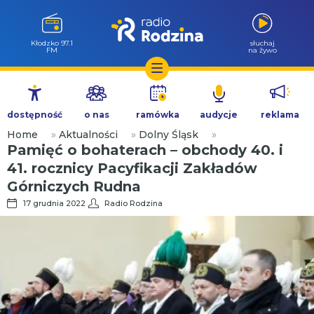
Kłodzko 97.1
słuchaj
FM
na żywo
Przejdź
do
dostępność
o nas
ramówka
audycje
reklama
treści
Home
»
Aktualności
»
Dolny Śląsk
»
Pamięć o bohaterach – obchody 40. i
41. rocznicy Pacyfikacji Zakładów
Górniczych Rudna
17 grudnia 2022
Radio Rodzina