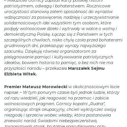
– Miedziowi Górnicy zapisali karty polskiej historii
patriotyzmem, odwagą i bohaterstwem. Rocznicowe
uroczystości stanowią zatem sposobność do wyrazów
wdzięczności za poświęcenie, nadzieję i urzeczywistnianie
solidarnościowych idei wszystkim tym osobom, które
podjęły wolnościowe dzieło i wytrwały w walce o wolną i
demokratyczną Polskę.
Łącząc się z Państwem w tych
szczególnych chwilach, nisko chylę czoła przed bohaterami
grudniowych dni, przekazując wyrazy najwyższego
szacunku. Dziękuję również organizatorom za
pielęgnowanie pamięci i kultywowanie patriotycznych
ideałów, bowiem historia to pamięć, a bez nich nie ma
przyszłości narodu –
przekazała
Marszałek Sejmu
Elżbieta Witek.
Premier Mateusz Morowiecki
w okolicznościowym liście
napisał:
– W tym ponurym czasie byli jednak ludzie, którzy
od razu wiedzieli, jak reagować na przemoc i zabicie
wolnościowych pragnień. Górnicy kopalni „Rudna”,
organizując strajk okupacyjny, chcieli wykrzyczeć swoją
niezgodę i sprzeciw wobec władzy, która postanowiła
zniewolić naród. Świadomi niebezpieczeństwa,
zorganizowali strajk, brutalnie spacyfikowany przy