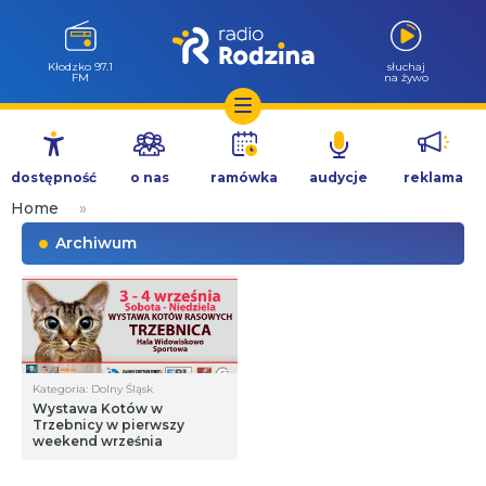
Kłodzko 97.1
słuchaj
FM
na żywo
Przejdź
do
dostępność
o nas
ramówka
audycje
reklama
treści
Home
»
Archiwum
Kategoria: Dolny Śląsk
Wystawa Kotów w
Trzebnicy w pierwszy
weekend września