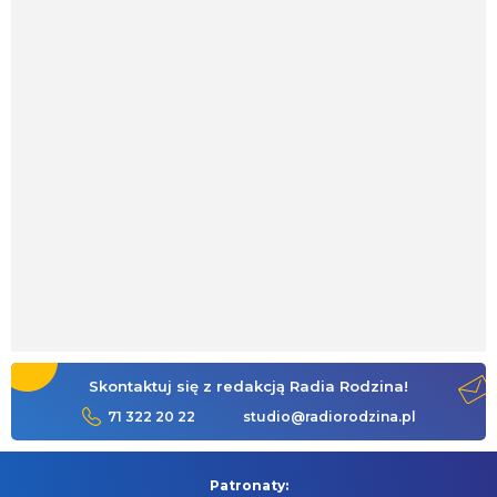
Skontaktuj się z redakcją Radia Rodzina!
71 322 20 22
studio@radiorodzina.pl
Patronaty: