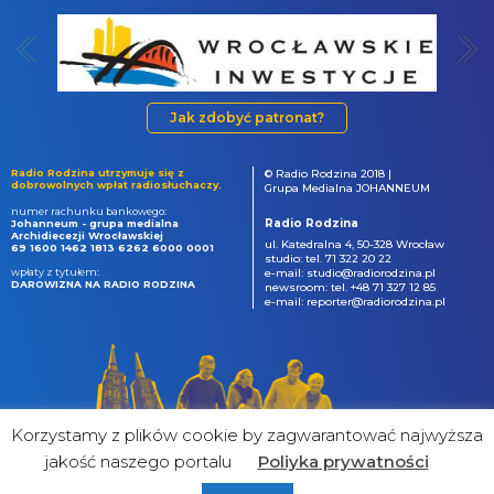
Jak zdobyć patronat?
Radio Rodzina utrzymuje się z
© Radio Rodzina 2018 |
dobrowolnych wpłat radiosłuchaczy.
Grupa Medialna JOHANNEUM
numer rachunku bankowego:
Radio Rodzina
Johanneum - grupa medialna
Archidiecezji Wrocławskiej
ul. Katedralna 4, 50-328 Wrocław
69 1600 1462 1813 6262 6000 0001
studio: tel. 71 322 20 22
wpłaty z tytułem:
e-mail: studio@radiorodzina.pl
DAROWIZNA NA RADIO RODZINA
newsroom: tel. +48 71 327 12 85
e-mail: reporter@radiorodzina.pl
Korzystamy z plików cookie by zagwarantować najwyższa
jakość naszego portalu
Poliyka prywatności