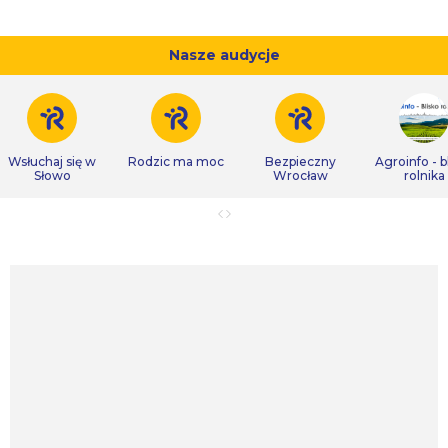
Nasze audycje
Wsłuchaj się w
Rodzic ma moc
Bezpieczny
Agroinfo - b
Słowo
Wrocław
rolnika