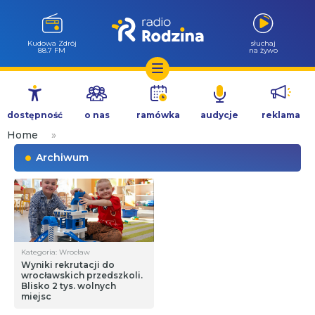
Kudowa Zdrój
słuchaj
88.7 FM
na żywo
Przejdź
do
dostępność
o nas
ramówka
audycje
reklama
treści
Home
»
Archiwum
Kategoria: Wrocław
Wyniki rekrutacji do
wrocławskich przedszkoli.
Blisko 2 tys. wolnych
miejsc