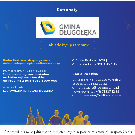
Patronaty:
Jak zdobyć patronat?
Radio Rodzina utrzymuje się z
© Radio Rodzina 2018 |
dobrowolnych wpłat radiosłuchaczy.
Grupa Medialna JOHANNEUM
numer rachunku bankowego:
Radio Rodzina
Johanneum - grupa medialna
Archidiecezji Wrocławskiej
ul. Katedralna 4, 50-328 Wrocław
69 1600 1462 1813 6262 6000 0001
studio: tel. 71 322 20 22
wpłaty z tytułem:
e-mail: studio@radiorodzina.pl
DAROWIZNA NA RADIO RODZINA
newsroom: tel. +48 71 327 12 85
e-mail: reporter@radiorodzina.pl
Korzystamy z plików cookie by zagwarantować najwyższa