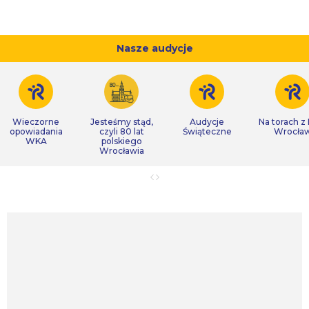
Nasze audycje
Wieczorne
Jesteśmy stąd,
Audycje
Na torach z
opowiadania
czyli 80 lat
Świąteczne
Wrocła
WKA
polskiego
Wrocławia