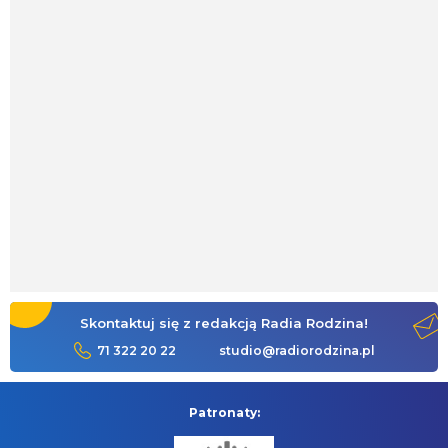
Skontaktuj się z redakcją Radia Rodzina!
71 322 20 22
studio@radiorodzina.pl
Patronaty: