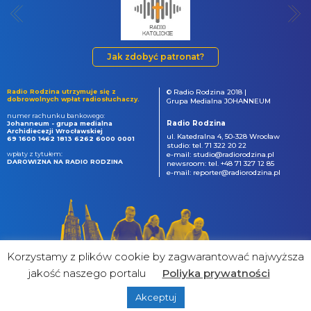
Jak zdobyć patronat?
Radio Rodzina utrzymuje się z
© Radio Rodzina 2018 |
dobrowolnych wpłat radiosłuchaczy.
Grupa Medialna JOHANNEUM
numer rachunku bankowego:
Radio Rodzina
Johanneum - grupa medialna
Archidiecezji Wrocławskiej
ul. Katedralna 4, 50-328 Wrocław
69 1600 1462 1813 6262 6000 0001
studio: tel. 71 322 20 22
wpłaty z tytułem:
e-mail: studio@radiorodzina.pl
DAROWIZNA NA RADIO RODZINA
newsroom: tel. +48 71 327 12 85
e-mail: reporter@radiorodzina.pl
Korzystamy z plików cookie by zagwarantować najwyższa
jakość naszego portalu
Poliyka prywatności
Akceptuj
powered by
&