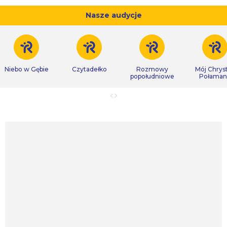
Nasze audycje
Niebo w Gębie
Czytadełko
Rozmowy
Mój Chrys
popołudniowe
Połaman