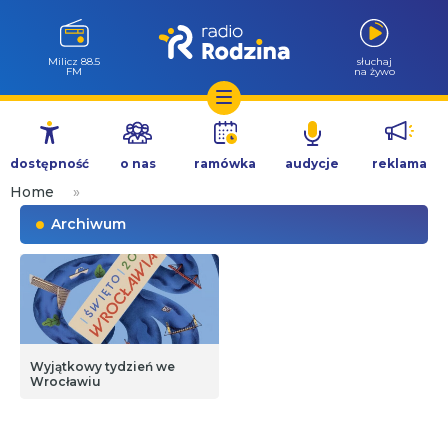
Góra Igliczna
słuchaj
107.2 FM
na żywo
Przejdź
do
dostępność
o nas
ramówka
audycje
reklama
treści
Home
»
Archiwum
Wyjątkowy tydzień we
Wrocławiu