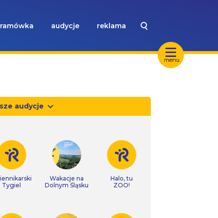
ramówka
audycje
reklama
menu
sze audycje
iennikarski
Wakacje na
Halo, tu
Tygiel
Dolnym Śląsku
ZOO!