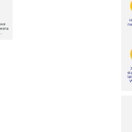
H
 we
n
zesna
s…
st
la
W