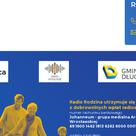
R
Radio Rodzina utrzymuje się
z dobrowolnych wpłat radios
numer rachunku bankowego:
Johanneum - grupa medialna Ar
Wrocławskiej
69 1600 1462 1813 6262 6000 000
wpłaty z tytułem: