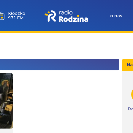
Wołów
o nas
99.6 FM
Na
Dz