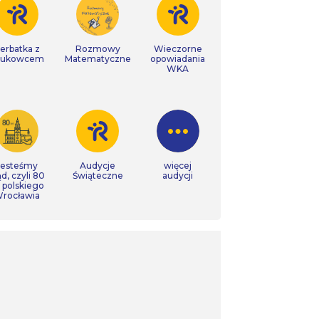
erbatka z
Rozmowy
Wieczorne
aukowcem
Matematyczne
opowiadania
WKA
Jesteśmy
Audycje
więcej
ąd, czyli 80
Świąteczne
audycji
t polskiego
rocławia