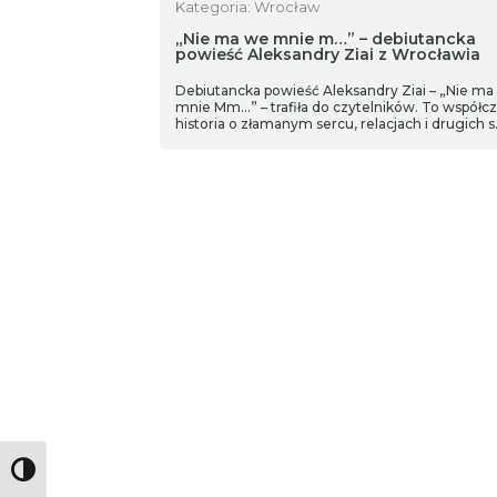
Kategoria: Wrocław
„Nie ma we mnie m…” – debiutancka
powieść Aleksandry Ziai z Wrocławia
Debiutancka powieść Aleksandry Ziai – „Nie ma
mnie Mm…” – trafiła do czytelników. To współc
historia o złamanym sercu, relacjach i drugich 
Toggle High Contrast