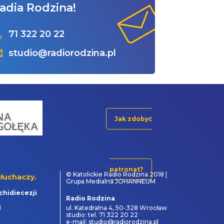
adia Rodzina!
71 322 20 22
studio@radiorodzina.pl
Jak zdobyć
patronat?
© Katolickie Radio Rodzina 2018 |
łuchaczy.
Grupa Medialna JOHANNEUM
chidiecezji
Radio Rodzina
1
ul. Katedralna 4, 50-328 Wrocław
studio: tel. 71 322 20 22
e-mail: studio@radiorodzina.pl