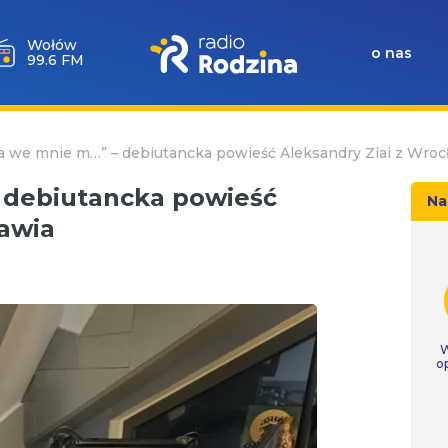
Wołów
o nas
99.6 FM
a we mnie m…” – debiutancka powieść Aleksandry Ziai z Wroc
 debiutancka powieść
Na
ławia
W
o