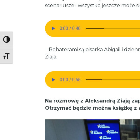
scenariusze i wszystko jeszcze może si
Toggle High Contrast
– Bohaterami są pisarka Abigail i dzi
Ziaja.
Toggle Font size
Na rozmowę z Aleksandrą Ziają zap
Otrzymać będzie można książkę z 