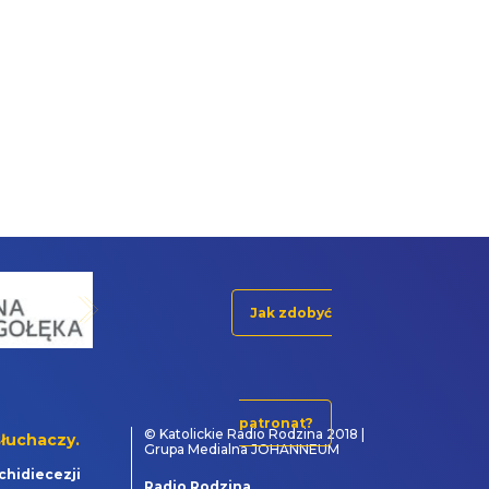
Jak zdobyć
patronat?
© Katolickie Radio Rodzina 2018 |
łuchaczy.
Grupa Medialna JOHANNEUM
chidiecezji
Radio Rodzina