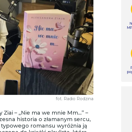
N
MP
po
fot. Radio Rodzina
 Ziai – „Nie ma we mnie Mm…” –
czesna historia o złamanym sercu,
Od typowego romansu wyróżnia ją