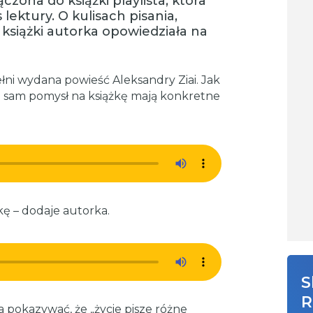
zona do książki playlista, która
ektury. O kulisach pisania,
 książki autorka opowiedziała na
łni wydana powieść Aleksandry Ziai. Jak
 i sam pomysł na książkę mają konkretne
kę – dodaje autorka.
S
R
 pokazywać, że „życie pisze różne