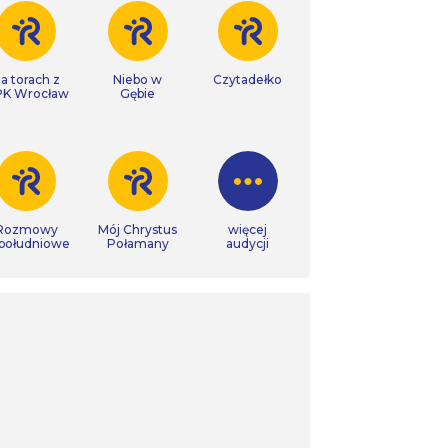
a torach z
Niebo w
Czytadełko
K Wrocław
Gębie
Rozmowy
Mój Chrystus
więcej
południowe
Połamany
audycji