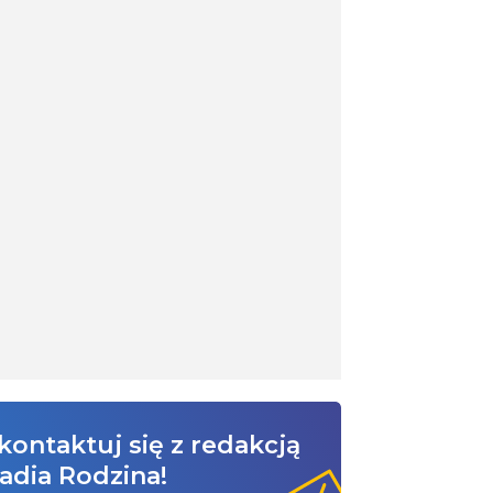
kontaktuj się z redakcją
adia Rodzina!