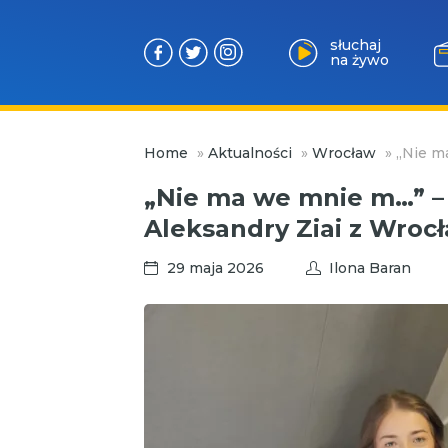
słuchaj
na żywo
Przejdź
Home
»
Aktualności
»
Wrocław
»
„Nie m
do
treści
„Nie ma we mnie m…” –
Aleksandry Ziai z Wroc
29 maja 2026
Ilona Baran