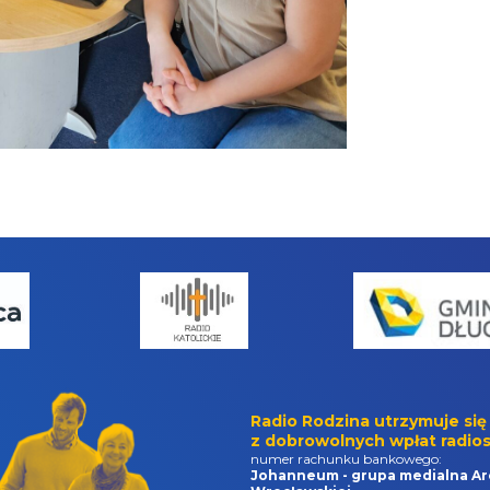
Radio Rodzina utrzymuje się
z dobrowolnych wpłat radios
numer rachunku bankowego:
Johanneum - grupa medialna Ar