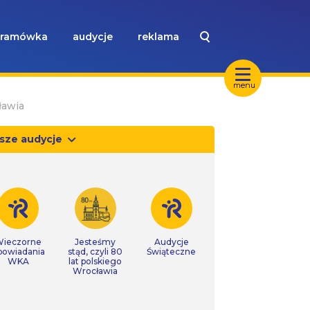
ramówka
audycje
reklama
menu
ławia
sze audycje
ieczorne
Jesteśmy
Audycje
powiadania
stąd, czyli 80
Świąteczne
WKA
lat polskiego
Wrocławia