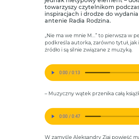
jednak nietypowy element – dołąc
towarzyszy czytelnikom podczas l
inspiracjach i drodze do wydania
antenie Radia Rodzina.
„Nie ma we mnie M…” to pierwsza w pe
podkreśla autorka, zarówno tytuł, jak
źródło i są silnie związane z muzyką.
– Muzyczny wątek przenika całą książ
W zamyśle Aleksandry Ziai powieść ma