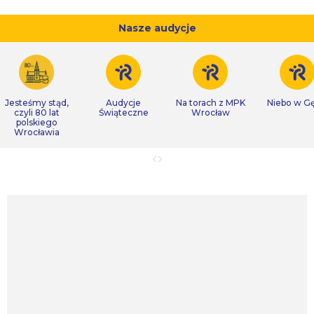
Nasze audycje
Jesteśmy stąd,
Audycje
Na torach z MPK
Niebo w Gę
czyli 80 lat
Świąteczne
Wrocław
polskiego
Wrocławia