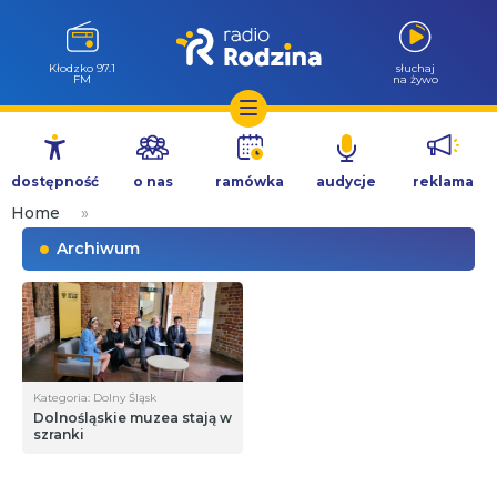
Kłodzko 97.1
słuchaj
FM
na żywo
Przejdź
do
dostępność
o nas
ramówka
audycje
reklama
treści
Home
»
Archiwum
Kategoria: Dolny Śląsk
Dolnośląskie muzea stają w
szranki