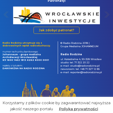
Patronaty:
Jak zdobyć patronat?
Radio Rodzina utrzymuje się z
© Radio Rodzina 2018 |
dobrowolnych wpłat radiosłuchaczy.
Grupa Medialna JOHANNEUM
numer rachunku bankowego:
Radio Rodzina
Johanneum - grupa medialna
Archidiecezji Wrocławskiej
ul. Katedralna 4, 50-328 Wrocław
69 1600 1462 1813 6262 6000 0001
studio: tel. 71 322 20 22
wpłaty z tytułem:
e-mail: studio@radiorodzina.pl
DAROWIZNA NA RADIO RODZINA
newsroom: tel. +48 71 327 12 85
e-mail: reporter@radiorodzina.pl
Korzystamy z plików cookie by zagwarantować najwyższa
jakość naszego portalu
Poliyka prywatności