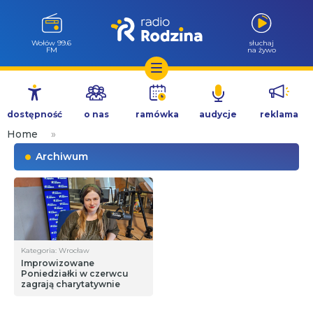
Wołów 99.6
słuchaj
FM
na żywo
Przejdź
do
dostępność
o nas
ramówka
audycje
reklama
treści
Home
»
Archiwum
Kategoria: Wrocław
Improwizowane
Poniedziałki w czerwcu
zagrają charytatywnie