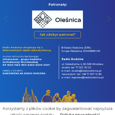
Patronaty:
Jak zdobyć patronat?
Radio Rodzina utrzymuje się z
© Radio Rodzina 2018 |
dobrowolnych wpłat radiosłuchaczy.
Grupa Medialna JOHANNEUM
numer rachunku bankowego:
Radio Rodzina
Johanneum - grupa medialna
Archidiecezji Wrocławskiej
ul. Katedralna 4, 50-328 Wrocław
69 1600 1462 1813 6262 6000 0001
studio: tel. 71 322 20 22
wpłaty z tytułem:
e-mail: studio@radiorodzina.pl
DAROWIZNA NA RADIO RODZINA
newsroom: tel. +48 71 327 12 85
e-mail: reporter@radiorodzina.pl
Korzystamy z plików cookie by zagwarantować najwyższa
jakość naszego portalu
Poliyka prywatności