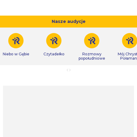
Nasze audycje
Niebo w Gębie
Czytadełko
Rozmowy
Mój Chrys
popołudniowe
Połaman