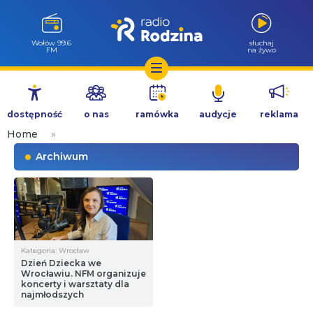
Wołów 99.6
słuchaj
FM
na żywo
Przejdź
do
dostępność
o nas
ramówka
audycje
reklama
treści
Home
»
Archiwum
Kategoria: Wrocław
Dzień Dziecka we
Wrocławiu. NFM organizuje
koncerty i warsztaty dla
najmłodszych