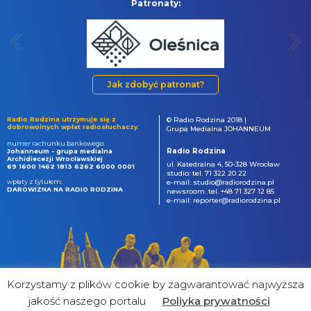
Patronaty:
Jak zdobyć patronat?
Radio Rodzina utrzymuje się z
© Radio Rodzina 2018 |
dobrowolnych wpłat radiosłuchaczy.
Grupa Medialna JOHANNEUM
numer rachunku bankowego:
Radio Rodzina
Johanneum - grupa medialna
Archidiecezji Wrocławskiej
ul. Katedralna 4, 50-328 Wrocław
69 1600 1462 1813 6262 6000 0001
studio: tel. 71 322 20 22
wpłaty z tytułem:
e-mail: studio@radiorodzina.pl
DAROWIZNA NA RADIO RODZINA
newsroom: tel. +48 71 327 12 85
e-mail: reporter@radiorodzina.pl
Korzystamy z plików cookie by zagwarantować najwyższa
jakość naszego portalu
Poliyka prywatności