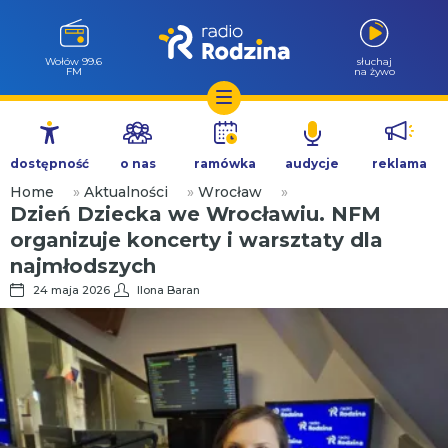
Wołów 99.6
słuchaj
FM
na żywo
Przejdź
do
dostępność
o nas
ramówka
audycje
reklama
treści
Home
»
Aktualności
»
Wrocław
»
Dzień Dziecka we Wrocławiu. NFM
organizuje koncerty i warsztaty dla
najmłodszych
24 maja 2026
Ilona Baran