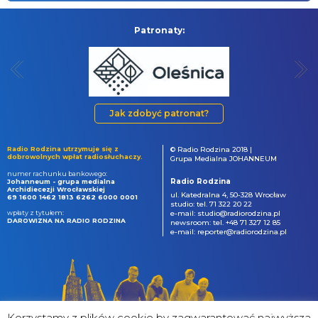
Patronaty:
Jak zdobyć patronat?
Radio Rodzina utrzymuje się z
© Radio Rodzina 2018 |
dobrowolnych wpłat radiosłuchaczy.
Grupa Medialna JOHANNEUM
numer rachunku bankowego:
Radio Rodzina
Johanneum - grupa medialna
Archidiecezji Wrocławskiej
ul. Katedralna 4, 50-328 Wrocław
69 1600 1462 1813 6262 6000 0001
studio: tel. 71 322 20 22
wpłaty z tytułem:
e-mail: studio@radiorodzina.pl
DAROWIZNA NA RADIO RODZINA
newsroom: tel. +48 71 327 12 85
e-mail: reporter@radiorodzina.pl
Korzystamy z plików cookie by zagwarantować najwyższa