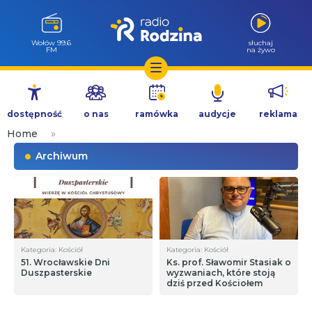
Wołów 99.6
słuchaj
FM
na żywo
Przejdź
do
dostępność
o nas
ramówka
audycje
reklama
treści
Home
»
Archiwum
Kategoria: Kościół
Kategoria: Kościół
51. Wrocławskie Dni
Ks. prof. Sławomir Stasiak o
Duszpasterskie
wyzwaniach, które stoją
dziś przed Kościołem