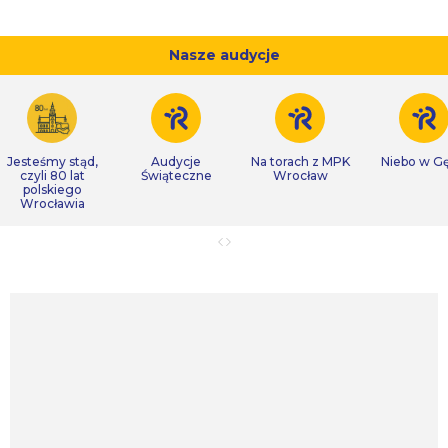
Nasze audycje
Jesteśmy stąd,
Audycje
Na torach z MPK
Niebo w Gę
czyli 80 lat
Świąteczne
Wrocław
polskiego
Wrocławia