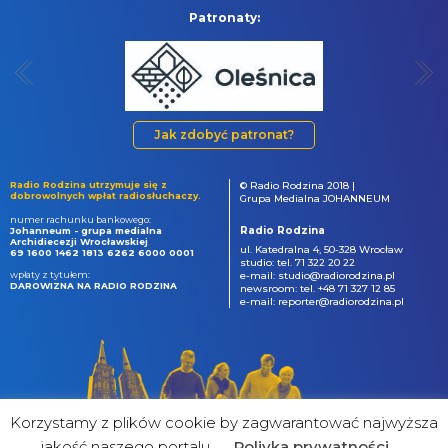
Patronaty:
Jak zdobyć patronat?
Radio Rodzina utrzymuje się z
© Radio Rodzina 2018 |
dobrowolnych wpłat radiosłuchaczy.
Grupa Medialna JOHANNEUM
numer rachunku bankowego:
Radio Rodzina
Johanneum - grupa medialna
Archidiecezji Wrocławskiej
ul. Katedralna 4, 50-328 Wrocław
69 1600 1462 1813 6262 6000 0001
studio: tel. 71 322 20 22
wpłaty z tytułem:
e-mail: studio@radiorodzina.pl
DAROWIZNA NA RADIO RODZINA
newsroom: tel. +48 71 327 12 85
e-mail: reporter@radiorodzina.pl
Korzystamy z plików cookie by zagwarantować najwyższa
jakość naszego portalu
Poliyka prywatności