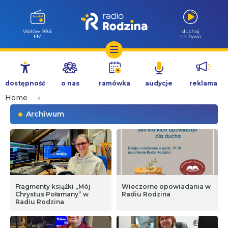
Wołów 99.6
słuchaj
FM
na żywo
Przejdź
do
dostępność
o nas
ramówka
audycje
reklama
treści
Home
»
Archiwum
Fragmenty książki „Mój
Wieczorne opowiadania w
Chrystus Połamany” w
Radiu Rodzina
Radiu Rodzina