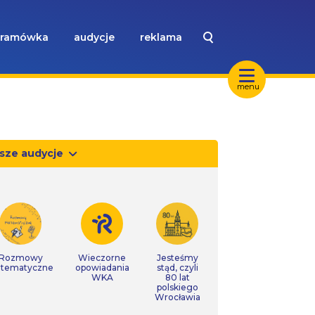
ramówka
audycje
reklama
menu
sze audycje
Rozmowy
Wieczorne
Jesteśmy
tematyczne
opowiadania
stąd, czyli
WKA
80 lat
polskiego
Wrocławia