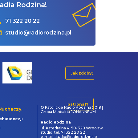
adia Rodzina!
71 322 20 22
studio@radiorodzina.pl
Jak zdobyć
patronat?
© Katolickie Radio Rodzina 2018 |
łuchaczy.
Grupa Medialna JOHANNEUM
chidiecezji
Radio Rodzina
1
ul. Katedralna 4, 50-328 Wrocław
studio: tel. 71 322 20 22
e-mail: studio@radiorodzina.pl