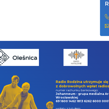
R
Radio Rodzina utrzymuje się
z dobrowolnych wpłat radios
numer rachunku bankowego:
Johanneum - grupa medialna Ar
Wrocławskiej
69 1600 1462 1813 6262 6000 000
wpłaty z tytułem: