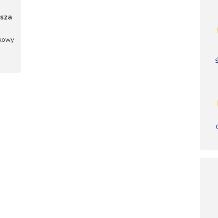
sza
lkowy