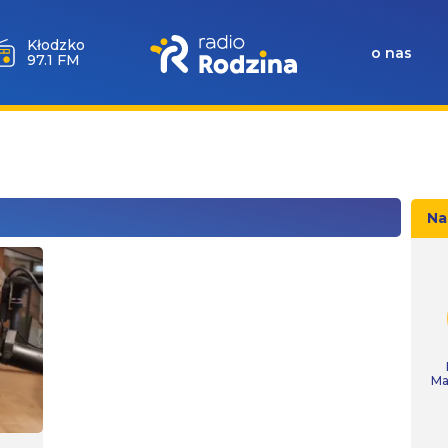
Wołów
o nas
99.6 FM
Na
Ma