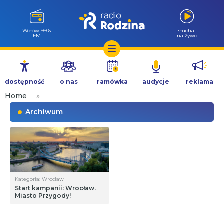
Wołów 99.6
słuchaj
FM
na żywo
Przejdź
do
dostępność
o nas
ramówka
audycje
reklama
treści
Home
»
Archiwum
Kategoria: Wrocław
Start kampanii: Wrocław.
Miasto Przygody!