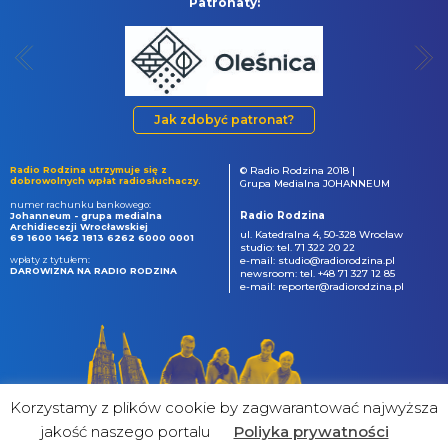
Patronaty:
Jak zdobyć patronat?
Radio Rodzina utrzymuje się z
© Radio Rodzina 2018 |
dobrowolnych wpłat radiosłuchaczy.
Grupa Medialna JOHANNEUM
numer rachunku bankowego:
Radio Rodzina
Johanneum - grupa medialna
Archidiecezji Wrocławskiej
ul. Katedralna 4, 50-328 Wrocław
69 1600 1462 1813 6262 6000 0001
studio: tel. 71 322 20 22
wpłaty z tytułem:
e-mail: studio@radiorodzina.pl
DAROWIZNA NA RADIO RODZINA
newsroom: tel. +48 71 327 12 85
e-mail: reporter@radiorodzina.pl
Korzystamy z plików cookie by zagwarantować najwyższa
jakość naszego portalu
Poliyka prywatności