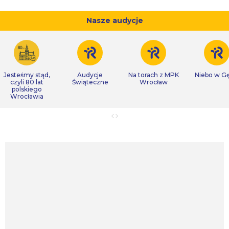
Nasze audycje
Jesteśmy stąd,
Audycje
Na torach z MPK
Niebo w Gę
czyli 80 lat
Świąteczne
Wrocław
polskiego
Wrocławia