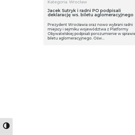
Kategoria: Wrocław
Jacek Sutryk i radni PO podpisali
deklarację ws. biletu aglomeracyjnego
Prezydent Wrocławia oraz nowo wybrani radni
miejscy i sejmiku województwa z Platformy
Obywatelskiej podpisali porozumienie w sprawi
biletu aglomeracyjnego. Ośw…
Toggle High Contrast