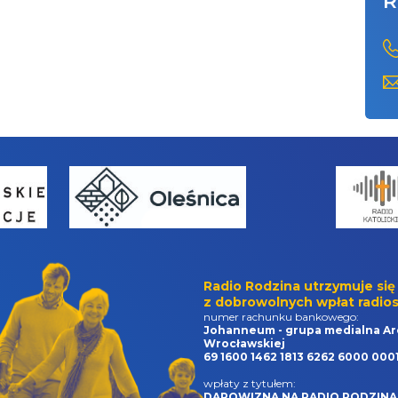
R
Radio Rodzina utrzymuje się
z dobrowolnych wpłat radios
numer rachunku bankowego:
Johanneum - grupa medialna Ar
Wrocławskiej
69 1600 1462 1813 6262 6000 000
wpłaty z tytułem:
DAROWIZNA NA RADIO RODZINA