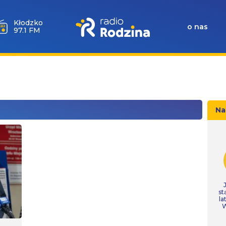
Kłodzko
o nas
97.1 FM
Na
st
la
W