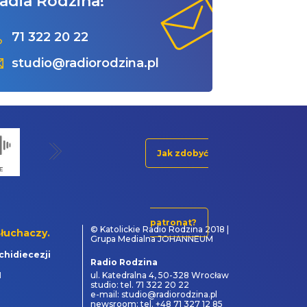
adia Rodzina!
71 322 20 22
studio@radiorodzina.pl
Jak zdobyć
patronat?
© Katolickie Radio Rodzina 2018 |
łuchaczy.
Grupa Medialna JOHANNEUM
chidiecezji
Radio Rodzina
1
ul. Katedralna 4, 50-328 Wrocław
studio: tel. 71 322 20 22
e-mail: studio@radiorodzina.pl
newsroom: tel. +48 71 327 12 85