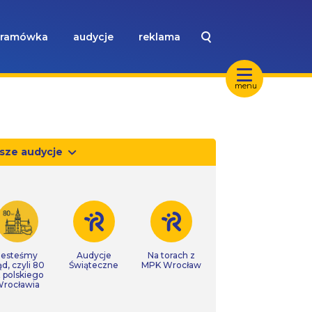
ramówka
audycje
reklama
menu
sze audycje
Jesteśmy
Audycje
Na torach z
ąd, czyli 80
Świąteczne
MPK Wrocław
t polskiego
rocławia