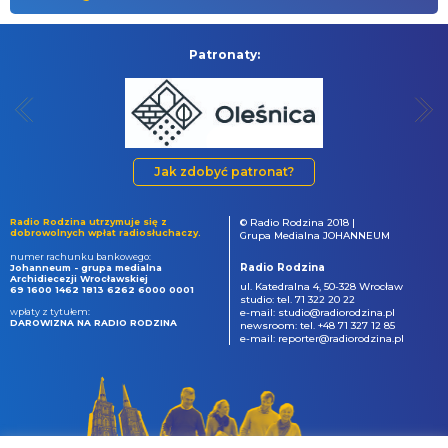
Patronaty:
Jak zdobyć patronat?
Radio Rodzina utrzymuje się z
© Radio Rodzina 2018 |
dobrowolnych wpłat radiosłuchaczy.
Grupa Medialna JOHANNEUM
numer rachunku bankowego:
Radio Rodzina
Johanneum - grupa medialna
Archidiecezji Wrocławskiej
ul. Katedralna 4, 50-328 Wrocław
69 1600 1462 1813 6262 6000 0001
studio: tel. 71 322 20 22
wpłaty z tytułem:
e-mail: studio@radiorodzina.pl
DAROWIZNA NA RADIO RODZINA
newsroom: tel. +48 71 327 12 85
e-mail: reporter@radiorodzina.pl