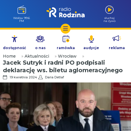
Milicz 88.5
słuchaj
FM
na żywo
Przejdź
do
dostępność
o nas
ramówka
audycje
reklama
treści
Home
»
Aktualności
»
Wrocław
»
Jacek Sutryk i radni PO podpisali
deklarację ws. biletu aglomeracyjnego
19 kwietnia 2024
Daria Detlaf