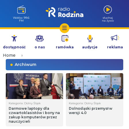
Wołów 99.6
słuchaj
FM
na żywo
Przejdź
do
dostępność
o nas
ramówka
audycje
reklama
treści
Home
»
Archiwum
Kategoria: Dolny Śląsk
Kategoria: Dolny Śląsk
Darmowe laptopy dla
Dolnośląski przemysł w
czwartoklasistów i bony na
wersji 4.0
zakup komputerów przez
nauczycieli