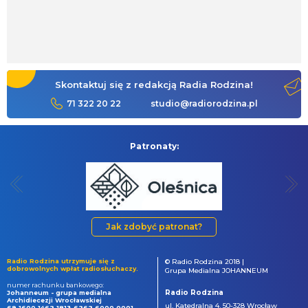
Skontaktuj się z redakcją Radia Rodzina!
71 322 20 22
studio@radiorodzina.pl
Patronaty:
Jak zdobyć patronat?
Radio Rodzina utrzymuje się z
© Radio Rodzina 2018 |
dobrowolnych wpłat radiosłuchaczy.
Grupa Medialna JOHANNEUM
numer rachunku bankowego:
Radio Rodzina
Johanneum - grupa medialna
Archidiecezji Wrocławskiej
ul. Katedralna 4, 50-328 Wrocław
69 1600 1462 1813 6262 6000 0001