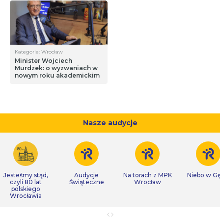
Kategoria: Wrocław
Minister Wojciech
Murdzek: o wyzwaniach w
nowym roku akademickim
Nasze audycje
Jesteśmy stąd,
Audycje
Na torach z MPK
Niebo w Gę
czyli 80 lat
Świąteczne
Wrocław
polskiego
Wrocławia