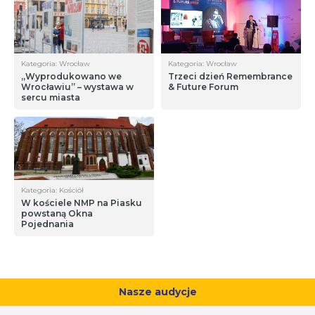
Kategoria: Wrocław
Kategoria: Wrocław
„Wyprodukowano we
Trzeci dzień Remembrance
Wrocławiu” – wystawa w
& Future Forum
sercu miasta
Kategoria: Kościół
W kościele NMP na Piasku
powstaną Okna
Pojednania
Nasze audycje