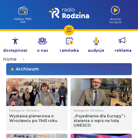
Wołów 99.6
słuchaj
FM
na żywo
Przejdź
do
dostępność
o nas
ramówka
audycje
reklama
treści
Home
»
Archiwum
Kategoria: Wrocław
Kategoria: Wrocław
Wystawa plenerowa o
„Pojednanie dla Europy” i
Wrocławiu po 1945 roku
starania o wpis na listę
UNESCO