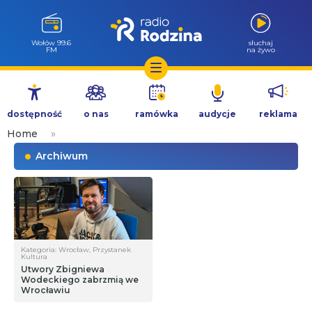
Wołów 99.6
słuchaj
FM
na żywo
Przejdź
do
dostępność
o nas
ramówka
audycje
reklama
treści
Home
»
Archiwum
Kategoria: Wrocław, Przystanek
Kultura
Utwory Zbigniewa
Wodeckiego zabrzmią we
Wrocławiu