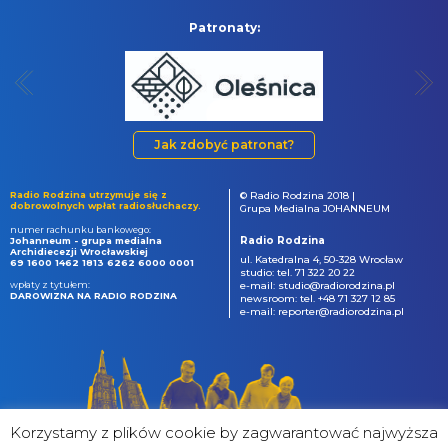
Patronaty:
Jak zdobyć patronat?
Radio Rodzina utrzymuje się z
© Radio Rodzina 2018 |
dobrowolnych wpłat radiosłuchaczy.
Grupa Medialna JOHANNEUM
numer rachunku bankowego:
Radio Rodzina
Johanneum - grupa medialna
Archidiecezji Wrocławskiej
ul. Katedralna 4, 50-328 Wrocław
69 1600 1462 1813 6262 6000 0001
studio: tel. 71 322 20 22
wpłaty z tytułem:
e-mail: studio@radiorodzina.pl
DAROWIZNA NA RADIO RODZINA
newsroom: tel. +48 71 327 12 85
e-mail: reporter@radiorodzina.pl
Korzystamy z plików cookie by zagwarantować najwyższa