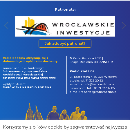
Patronaty:
Jak zdobyć patronat?
Radio Rodzina utrzymuje się z
© Radio Rodzina 2018 |
dobrowolnych wpłat radiosłuchaczy.
Grupa Medialna JOHANNEUM
numer rachunku bankowego:
Radio Rodzina
Johanneum - grupa medialna
Archidiecezji Wrocławskiej
ul. Katedralna 4, 50-328 Wrocław
69 1600 1462 1813 6262 6000 0001
studio: tel. 71 322 20 22
wpłaty z tytułem:
e-mail: studio@radiorodzina.pl
DAROWIZNA NA RADIO RODZINA
newsroom: tel. +48 71 327 12 85
e-mail: reporter@radiorodzina.pl
Korzystamy z plików cookie by zagwarantować najwyższa