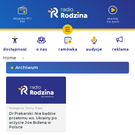
Kłodzko 97.1
słuchaj
FM
na żywo
Przejdź
do
dostępność
o nas
ramówka
audycje
reklama
treści
Home
»
Archiwum
Kategoria: Dolny Śląsk
Dr Piekarski: Nie będzie
przełomu ws. Ukrainy po
wizycie Joe Bidena w
Polsce