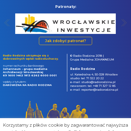
Patronaty:
Jak zdobyć patronat?
Radio Rodzina utrzymuje się z
© Radio Rodzina 2018 |
dobrowolnych wpłat radiosłuchaczy.
Grupa Medialna JOHANNEUM
numer rachunku bankowego:
Radio Rodzina
Johanneum - grupa medialna
Archidiecezji Wrocławskiej
ul. Katedralna 4, 50-328 Wrocław
69 1600 1462 1813 6262 6000 0001
studio: tel. 71 322 20 22
wpłaty z tytułem:
e-mail: studio@radiorodzina.pl
DAROWIZNA NA RADIO RODZINA
newsroom: tel. +48 71 327 12 85
e-mail: reporter@radiorodzina.pl
Korzystamy z plików cookie by zagwarantować najwyższa