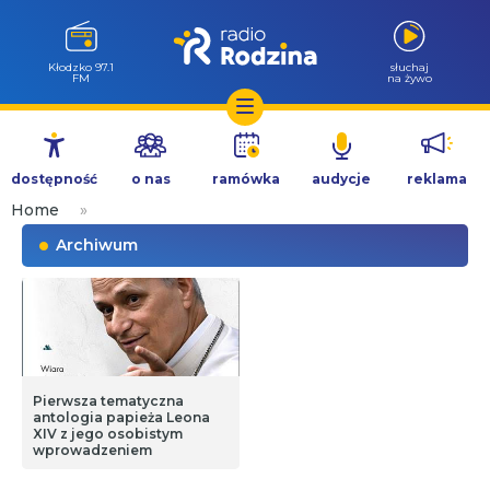
Kłodzko 97.1
słuchaj
FM
na żywo
Przejdź
do
dostępność
o nas
ramówka
audycje
reklama
treści
Home
»
Archiwum
Pierwsza tematyczna
antologia papieża Leona
XIV z jego osobistym
wprowadzeniem