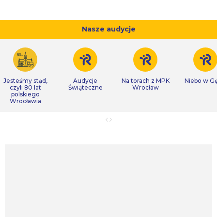
Nasze audycje
Jesteśmy stąd,
Audycje
Na torach z MPK
Niebo w Gę
czyli 80 lat
Świąteczne
Wrocław
polskiego
Wrocławia