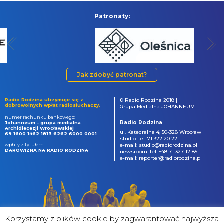
Patronaty:
Jak zdobyć patronat?
Radio Rodzina utrzymuje się z
© Radio Rodzina 2018 |
dobrowolnych wpłat radiosłuchaczy.
Grupa Medialna JOHANNEUM
numer rachunku bankowego:
Radio Rodzina
Johanneum - grupa medialna
Archidiecezji Wrocławskiej
ul. Katedralna 4, 50-328 Wrocław
69 1600 1462 1813 6262 6000 0001
studio: tel. 71 322 20 22
wpłaty z tytułem:
e-mail: studio@radiorodzina.pl
DAROWIZNA NA RADIO RODZINA
newsroom: tel. +48 71 327 12 85
e-mail: reporter@radiorodzina.pl
Korzystamy z plików cookie by zagwarantować najwyższa