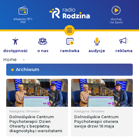
Kłodzko 97.1
słuchaj
FM
na żywo
Przejdź
do
dostępność
o nas
ramówka
audycje
reklama
treści
Home
»
Archiwum
Kategoria: Wrocław
Kategoria: Wrocław
Dolnośląskie Centrum
Dolnośląskie Centrum
Psychoterapii: Dzień
Psychoterapii otwiera
Otwarty z bezpłatną
swoje drzwi 16 maja
diagnostyką i warsztatami