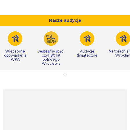
Nasze audycje
Wieczorne
Jesteśmy stąd,
Audycje
Na torach z
opowiadania
czyli 80 lat
Świąteczne
Wrocła
WKA
polskiego
Wrocławia