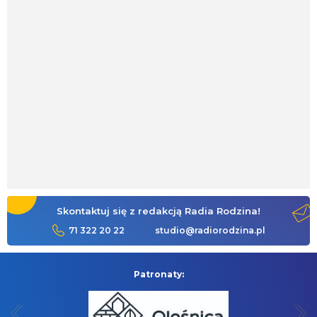
Skontaktuj się z redakcją Radia Rodzina!
71 322 20 22
studio@radiorodzina.pl
Patronaty: