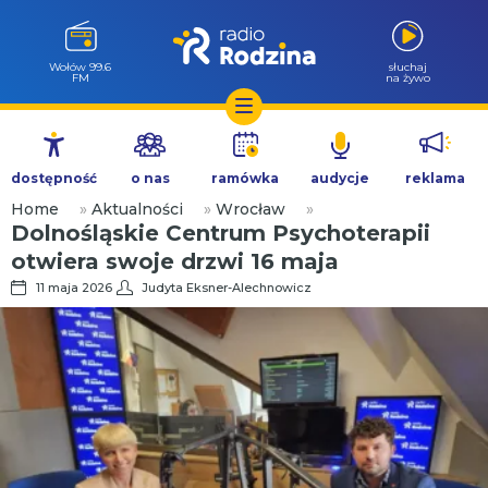
Wołów 99.6
słuchaj
FM
na żywo
Przejdź
do
dostępność
o nas
ramówka
audycje
reklama
treści
Home
»
Aktualności
»
Wrocław
»
Dolnośląskie Centrum Psychoterapii
otwiera swoje drzwi 16 maja
11 maja 2026
Judyta Eksner-Alechnowicz