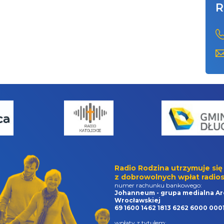
R
Radio Rodzina utrzymuje się
z dobrowolnych wpłat radios
numer rachunku bankowego:
Johanneum - grupa medialna Ar
Wrocławskiej
69 1600 1462 1813 6262 6000 000
wpłaty z tytułem: