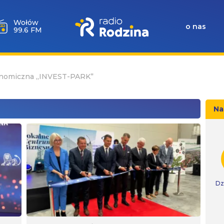
Wołów
o nas
99.6 FM
konomiczna „INVEST-PARK”
Na
Dz