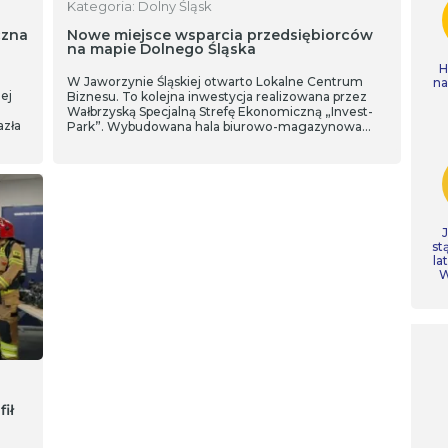
Kategoria: Dolny Śląsk
czna
Nowe miejsce wsparcia przedsiębiorców
na mapie Dolnego Śląska
H
W Jaworzynie Śląskiej otwarto Lokalne Centrum
n
ej
Biznesu. To kolejna inwestycja realizowana przez
Wałbrzyską Specjalną Strefę Ekonomiczną „Invest-
azła
Park”. Wybudowana hala biurowo-magazynowa
dedykowana jest dla mikro, małych i średnich
przedsiębiorców z Jaworzyny Śląskiej i okolic.
st
la
W
ił