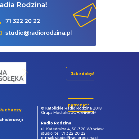
adia Rodzina!
71 322 20 22
studio@radiorodzina.pl
Jak zdobyć
patronat?
© Katolickie Radio Rodzina 2018 |
łuchaczy.
Grupa Medialna JOHANNEUM
chidiecezji
Radio Rodzina
1
ul. Katedralna 4, 50-328 Wrocław
studio: tel. 71 322 20 22
e-mail: studio@radiorodzina.pl