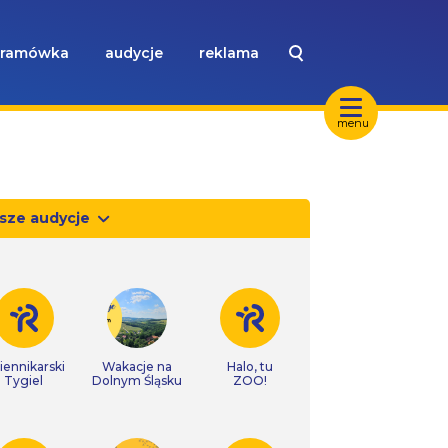
ramówka
audycje
reklama
menu
sze audycje
iennikarski
Wakacje na
Halo, tu
Tygiel
Dolnym Śląsku
ZOO!