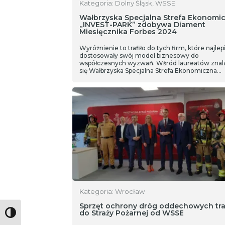
Kategoria: Dolny Śląsk, WSSE
Wałbrzyska Specjalna Strefa Ekonomi
„INVEST-PARK” zdobywa Diament
Miesięcznika Forbes 2024
Wyróżnienie to trafiło do tych firm, które najlepi
dostosowały swój model biznesowy do
współczesnych wyzwań. Wśród laureatów znal
się Wałbrzyska Specjalna Strefa Ekonomiczna
„INVEST-PARK”. Diament odebrał Prezes
Zarządu, Piotr Wojtyczka.
Kategoria: Wrocław
Sprzęt ochrony dróg oddechowych traf
do Straży Pożarnej od WSSE
Toggle High Contrast