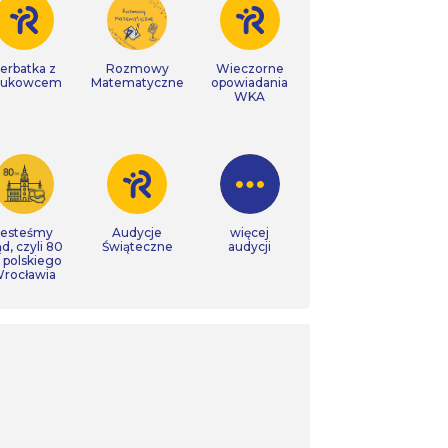
erbatka z
Rozmowy
Wieczorne
aukowcem
Matematyczne
opowiadania
WKA
Jesteśmy
Audycje
więcej
ąd, czyli 80
Świąteczne
audycji
t polskiego
rocławia