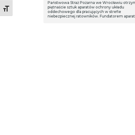
Państwowa Straż Pożarna we Wrocławiu otrzy
piętnaście sztuk aparatów ochrony układu
Toggle Font size
oddechowego dla pracujących w strefie
niebezpiecznej ratowników. Fundatorem apara
była Wałbrzyska Specjalna Strefa Ekonomiczna
„INVEST-PARK” oraz firma 3M.