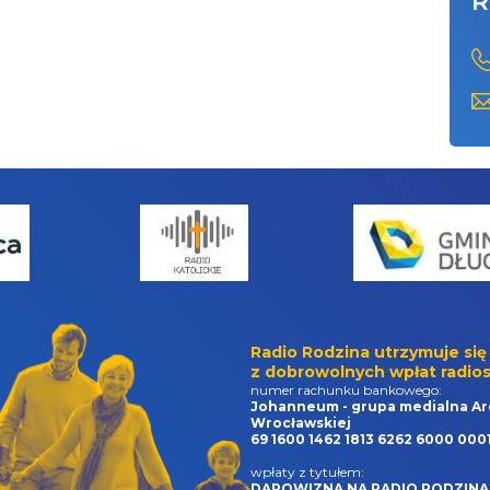
R
Radio Rodzina utrzymuje się
z dobrowolnych wpłat radios
numer rachunku bankowego:
Johanneum - grupa medialna Ar
Wrocławskiej
69 1600 1462 1813 6262 6000 000
wpłaty z tytułem:
DAROWIZNA NA RADIO RODZINA