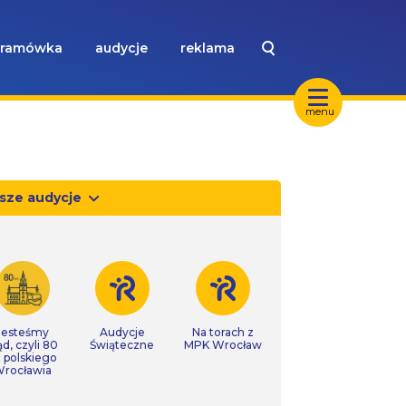
ramówka
audycje
reklama
menu
sze audycje
Jesteśmy
Audycje
Na torach z
ąd, czyli 80
Świąteczne
MPK Wrocław
t polskiego
rocławia