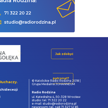
adia Rodzina!
71 322 20 22
studio@radiorodzina.pl
Jak zdobyć
patronat?
© Katolickie Radio Rodzina 2018 |
łuchaczy.
Grupa Medialna JOHANNEUM
chidiecezji
Radio Rodzina
1
ul. Katedralna 4, 50-328 Wrocław
studio: tel. 71 322 20 22
e-mail: studio@radiorodzina.pl
newsroom: tel. +48 71 327 12 85