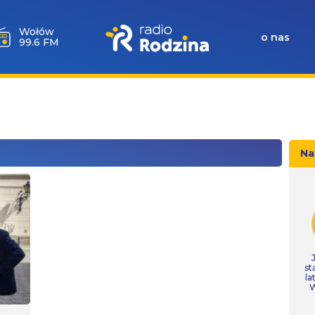
Wołów
o nas
99.6 FM
Na
st
la
W