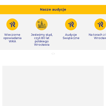
Nasze audycje
Wieczorne
Jesteśmy stąd,
Audycje
Na torach z
opowiadania
czyli 80 lat
Świąteczne
Wrocła
WKA
polskiego
Wrocławia