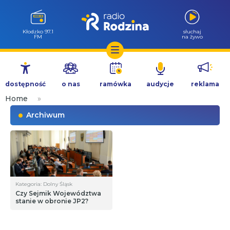
Kłodzko 97.1
słuchaj
FM
na żywo
Przejdź
do
dostępność
o nas
ramówka
audycje
reklama
treści
Home
»
Archiwum
Kategoria: Dolny Śląsk
Czy Sejmik Województwa
stanie w obronie JP2?