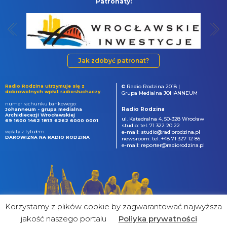
Patronaty:
Jak zdobyć patronat?
Radio Rodzina utrzymuje się z
© Radio Rodzina 2018 |
dobrowolnych wpłat radiosłuchaczy.
Grupa Medialna JOHANNEUM
numer rachunku bankowego:
Radio Rodzina
Johanneum - grupa medialna
Archidiecezji Wrocławskiej
ul. Katedralna 4, 50-328 Wrocław
69 1600 1462 1813 6262 6000 0001
studio: tel. 71 322 20 22
wpłaty z tytułem:
e-mail: studio@radiorodzina.pl
DAROWIZNA NA RADIO RODZINA
newsroom: tel. +48 71 327 12 85
e-mail: reporter@radiorodzina.pl
Korzystamy z plików cookie by zagwarantować najwyższa
jakość naszego portalu
Poliyka prywatności