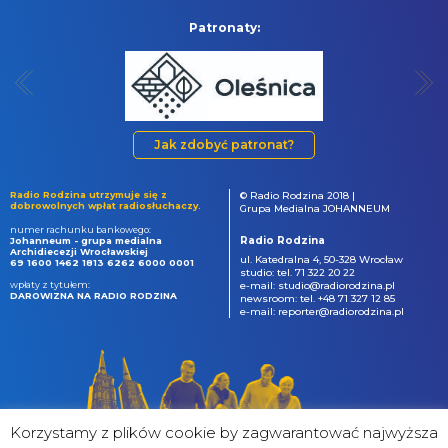
Patronaty:
Jak zdobyć patronat?
Radio Rodzina utrzymuje się z
© Radio Rodzina 2018 |
dobrowolnych wpłat radiosłuchaczy.
Grupa Medialna JOHANNEUM
numer rachunku bankowego:
Radio Rodzina
Johanneum - grupa medialna
Archidiecezji Wrocławskiej
ul. Katedralna 4, 50-328 Wrocław
69 1600 1462 1813 6262 6000 0001
studio: tel. 71 322 20 22
wpłaty z tytułem:
e-mail: studio@radiorodzina.pl
DAROWIZNA NA RADIO RODZINA
newsroom: tel. +48 71 327 12 85
e-mail: reporter@radiorodzina.pl
Korzystamy z plików cookie by zagwarantować najwyższa