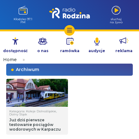
Wołów 99.6
słuchaj
FM
na żywo
Przejdź
do
dostępność
o nas
ramówka
audycje
reklama
treści
Home
»
Archiwum
Kategoria: Koleje Dolnośląskie,
Dolny Śląsk
Już dziś pierwsze
testowanie pociągów
wodorowych w Karpaczu