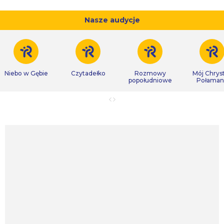
Nasze audycje
Niebo w Gębie
Czytadełko
Rozmowy
Mój Chrys
popołudniowe
Połaman