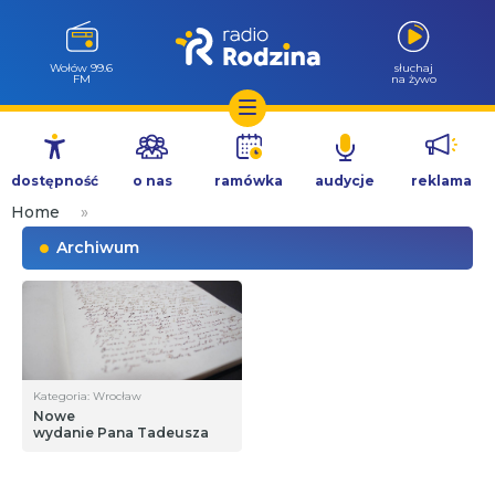
Wołów 99.6
słuchaj
FM
na żywo
Przejdź
do
dostępność
o nas
ramówka
audycje
reklama
treści
Home
»
Archiwum
Kategoria: Wrocław
Nowe
wydanie Pana Tadeusza