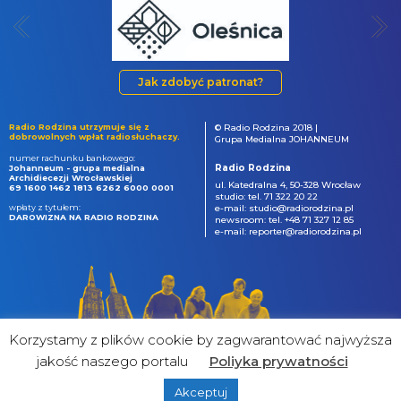
Jak zdobyć patronat?
Radio Rodzina utrzymuje się z
© Radio Rodzina 2018 |
dobrowolnych wpłat radiosłuchaczy.
Grupa Medialna JOHANNEUM
numer rachunku bankowego:
Radio Rodzina
Johanneum - grupa medialna
Archidiecezji Wrocławskiej
ul. Katedralna 4, 50-328 Wrocław
69 1600 1462 1813 6262 6000 0001
studio: tel. 71 322 20 22
wpłaty z tytułem:
e-mail: studio@radiorodzina.pl
DAROWIZNA NA RADIO RODZINA
newsroom: tel. +48 71 327 12 85
e-mail: reporter@radiorodzina.pl
Korzystamy z plików cookie by zagwarantować najwyższa
jakość naszego portalu
Poliyka prywatności
Akceptuj
powered by
&