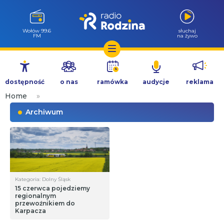
Wołów 99.6
słuchaj
FM
na żywo
Przejdź
do
dostępność
o nas
ramówka
audycje
reklama
treści
Home
»
Archiwum
Kategoria: Dolny Śląsk
15 czerwca pojedziemy
regionalnym
przewoźnikiem do
Karpacza