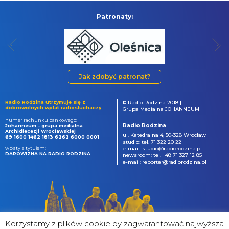
Patronaty:
Jak zdobyć patronat?
Radio Rodzina utrzymuje się z
© Radio Rodzina 2018 |
dobrowolnych wpłat radiosłuchaczy.
Grupa Medialna JOHANNEUM
numer rachunku bankowego:
Radio Rodzina
Johanneum - grupa medialna
Archidiecezji Wrocławskiej
ul. Katedralna 4, 50-328 Wrocław
69 1600 1462 1813 6262 6000 0001
studio: tel. 71 322 20 22
wpłaty z tytułem:
e-mail: studio@radiorodzina.pl
DAROWIZNA NA RADIO RODZINA
newsroom: tel. +48 71 327 12 85
e-mail: reporter@radiorodzina.pl
Korzystamy z plików cookie by zagwarantować najwyższa