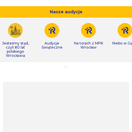
Nasze audycje
Jesteśmy stąd,
Audycje
Na torach z MPK
Niebo w Gę
czyli 80 lat
Świąteczne
Wrocław
polskiego
Wrocławia