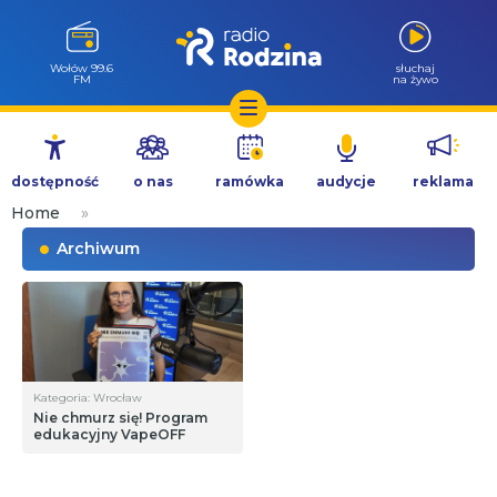
Wołów 99.6
słuchaj
FM
na żywo
Przejdź
do
dostępność
o nas
ramówka
audycje
reklama
treści
Home
»
Archiwum
Kategoria: Wrocław
Nie chmurz się! Program
edukacyjny VapeOFF