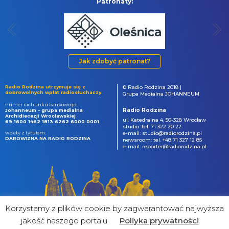
Patronaty:
Jak zdobyć patronat?
Radio Rodzina utrzymuje się z
© Radio Rodzina 2018 |
dobrowolnych wpłat radiosłuchaczy.
Grupa Medialna JOHANNEUM
numer rachunku bankowego:
Radio Rodzina
Johanneum - grupa medialna
Archidiecezji Wrocławskiej
ul. Katedralna 4, 50-328 Wrocław
69 1600 1462 1813 6262 6000 0001
studio: tel. 71 322 20 22
wpłaty z tytułem:
e-mail: studio@radiorodzina.pl
DAROWIZNA NA RADIO RODZINA
newsroom: tel. +48 71 327 12 85
e-mail: reporter@radiorodzina.pl
Korzystamy z plików cookie by zagwarantować najwyższa
jakość naszego portalu
Poliyka prywatności