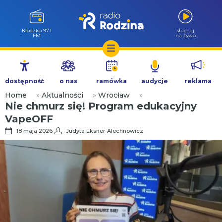
Kłodzko 97.1
słuchaj
FM
na żywo
Przejdź
do
dostępność
o nas
ramówka
audycje
reklama
treści
Home
»
Aktualności
»
Wrocław
»
Nie chmurz się! Program edukacyjny
VapeOFF
18 maja 2026
Judyta Eksner-Alechnowicz