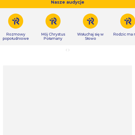
Nasze audycje
Rozmowy
Mój Chrystus
Wsłuchaj się w
Rodzic ma
popołudniowe
Połamany
Słowo