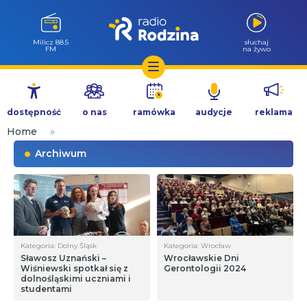
Milicz 88.5
słuchaj
FM
na żywo
Przejdź
do
dostępność
o nas
ramówka
audycje
reklama
treści
Home
»
Archiwum
Kategoria: Dolny Śląsk
Kategoria: Wrocław
Sławosz Uznański –
Wrocławskie Dni
Wiśniewski spotkał się z
Gerontologii 2024
dolnośląskimi uczniami i
studentami