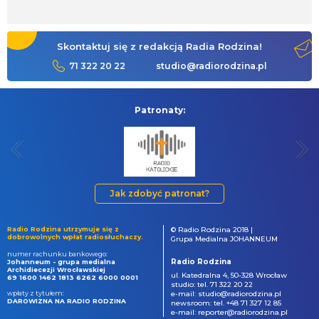
Skontaktuj się z redakcją Radia Rodzina!
71 322 20 22
studio@radiorodzina.pl
Patronaty:
Jak zdobyć patronat?
Radio Rodzina utrzymuje się z
© Radio Rodzina 2018 |
dobrowolnych wpłat radiosłuchaczy.
Grupa Medialna JOHANNEUM
numer rachunku bankowego:
Radio Rodzina
Johanneum - grupa medialna
Archidiecezji Wrocławskiej
ul. Katedralna 4, 50-328 Wrocław
69 1600 1462 1813 6262 6000 0001
studio: tel. 71 322 20 22
wpłaty z tytułem:
e-mail: studio@radiorodzina.pl
DAROWIZNA NA RADIO RODZINA
newsroom: tel. +48 71 327 12 85
e-mail: reporter@radiorodzina.pl