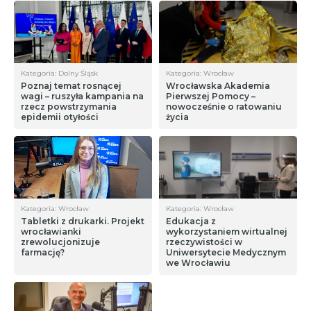
Kategoria: Dolny Śląsk
Kategoria: Wrocław
Poznaj temat rosnącej
Wrocławska Akademia
wagi – ruszyła kampania na
Pierwszej Pomocy –
rzecz powstrzymania
nowocześnie o ratowaniu
epidemii otyłości
życia
Kategoria: Wrocław
Kategoria: Wrocław
Tabletki z drukarki. Projekt
Edukacja z
wrocławianki
wykorzystaniem wirtualnej
zrewolucjonizuje
rzeczywistości w
farmację?
Uniwersytecie Medycznym
we Wrocławiu