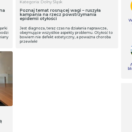
Kategoria: Dolny Śląsk
ina
Poznaj temat rosnącej wagi – ruszyła
kampania na rzecz powstrzymania
epidemii otyłości
Ws
arki
Jest diagnoza, teraz czas na działania naprawcze,
hodzi
obejmujące wszystkie aspekty problemu. Otyłość to
miany
bowiem nie defekt estetyczny, a poważna choroba
przewlekł
A
bl
ą