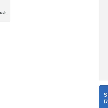
mach
cznym
znym
S
R