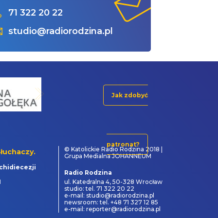
71 322 20 22
studio@radiorodzina.pl
Jak zdobyć
patronat?
© Katolickie Radio Rodzina 2018 |
łuchaczy.
Grupa Medialna JOHANNEUM
chidiecezji
Radio Rodzina
1
ul. Katedralna 4, 50-328 Wrocław
studio: tel. 71 322 20 22
e-mail: studio@radiorodzina.pl
newsroom: tel. +48 71 327 12 85
e-mail: reporter@radiorodzina.pl