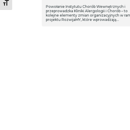
Toggle Font size
Powołanie Instytutu Chorób Wewnętrznych i
przeprowadzka Kliniki Alergologii i Chorób – to
kolejne elementy zmian organizacyjnych w ra
projektu RozwijaMY, które wprowadzają
usprawnienia w Uniwersyteckim Szpitalu Klini
we Wrocławiu (USK) i na Uniwersytecie Medyc
we Wrocławiu (UMW).