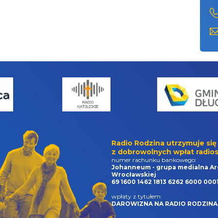
Radio Rodzina utrzymuje się
z dobrowolnych wpłat radios
numer rachunku bankowego:
Johanneum - grupa medialna Ar
Wrocławskiej
69 1600 1462 1813 6262 6000 000
wpłaty z tytułem:
DAROWIZNA NA RADIO RODZINA