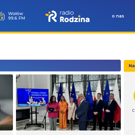
Wołów
o nas
99.6 FM
Na
C