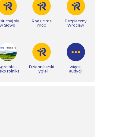
łuchaj się
Rodzic ma
Bezpieczny
w Słowo
moc
Wrocław
groinfo -
Dziennikarski
więcej
isko rolnika
Tygiel
audycji