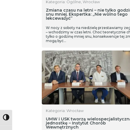
Kategoria: Ogólne, Wrocław
Zmiana czasu na letni – nie tylko godz
snu mniej. Ekspertka: „Nie wolno tego
lekceważyć”
W nocy z soboty na niedzielę przestawiamy zeg
– wchodzimy w czas letni. Choć teoretycznie c
tylko o godzinę mniej snu, konsekwencje tej z
mogą być…
Kategoria: Wrocław
Toggle High Contrast
UMW i USK tworzą wielospecjalistyczn
jednostkę – Instytut Chorób
Wewnętrznych