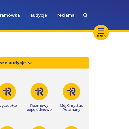
ramówka
audycje
reklama
menu
sze audycje
zytadełko
Rozmowy
Mój Chrystus
popołudniowe
Połamany