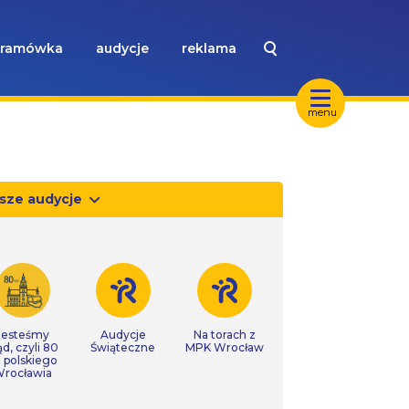
ramówka
audycje
reklama
menu
sze audycje
Jesteśmy
Audycje
Na torach z
ąd, czyli 80
Świąteczne
MPK Wrocław
t polskiego
rocławia