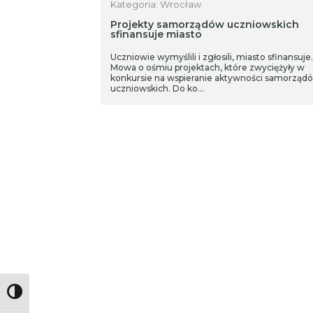
Kategoria: Wrocław
Projekty samorządów uczniowskich
sfinansuje miasto
Uczniowie wymyślili i zgłosili, miasto sfinansuje.
Mowa o ośmiu projektach, które zwyciężyły w
konkursie na wspieranie aktywności samorząd
uczniowskich. Do ko…
Toggle High Contrast