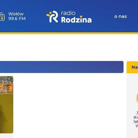
Wołów
o nas
99.6 FM
Na
st
la
W