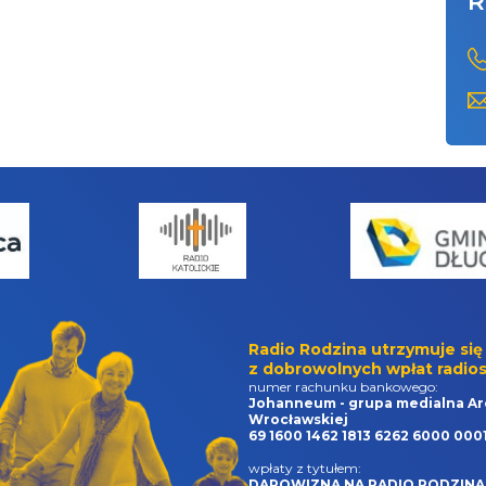
R
Radio Rodzina utrzymuje się
z dobrowolnych wpłat radios
numer rachunku bankowego:
Johanneum - grupa medialna Ar
Wrocławskiej
69 1600 1462 1813 6262 6000 000
wpłaty z tytułem:
DAROWIZNA NA RADIO RODZINA