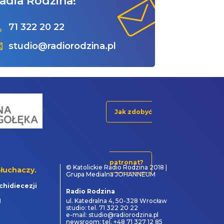
adia Rodzina!
71 322 20 22
studio@radiorodzina.pl
Jak zdobyć
patronat?
© Katolickie Radio Rodzina 2018 |
łuchaczy.
Grupa Medialna JOHANNEUM
chidiecezji
Radio Rodzina
1
ul. Katedralna 4, 50-328 Wrocław
studio: tel. 71 322 20 22
e-mail: studio@radiorodzina.pl
newsroom: tel. +48 71 327 12 85