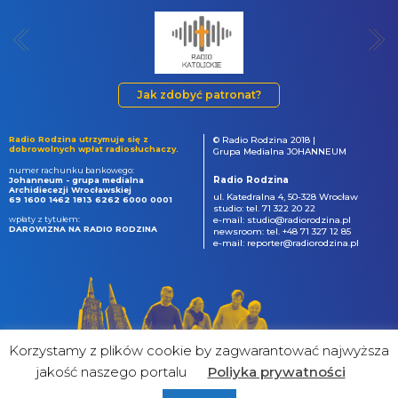
Jak zdobyć patronat?
Radio Rodzina utrzymuje się z
© Radio Rodzina 2018 |
dobrowolnych wpłat radiosłuchaczy.
Grupa Medialna JOHANNEUM
numer rachunku bankowego:
Radio Rodzina
Johanneum - grupa medialna
Archidiecezji Wrocławskiej
ul. Katedralna 4, 50-328 Wrocław
69 1600 1462 1813 6262 6000 0001
studio: tel. 71 322 20 22
wpłaty z tytułem:
e-mail: studio@radiorodzina.pl
DAROWIZNA NA RADIO RODZINA
newsroom: tel. +48 71 327 12 85
e-mail: reporter@radiorodzina.pl
Korzystamy z plików cookie by zagwarantować najwyższa
jakość naszego portalu
Poliyka prywatności