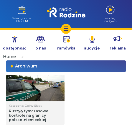
Góra Igliczna
słuchaj
107.2 FM
na żywo
Przejdź
do
dostępność
o nas
ramówka
audycje
reklama
treści
Home
»
Archiwum
Kategoria: Dolny Śląsk
Ruszyły tymczasowe
kontrole na granicy
polsko-niemieckiej