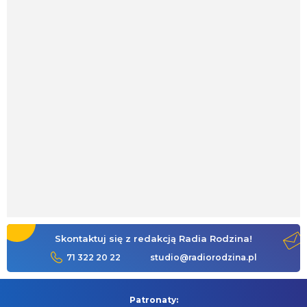
Skontaktuj się z redakcją Radia Rodzina!
71 322 20 22
studio@radiorodzina.pl
Patronaty: