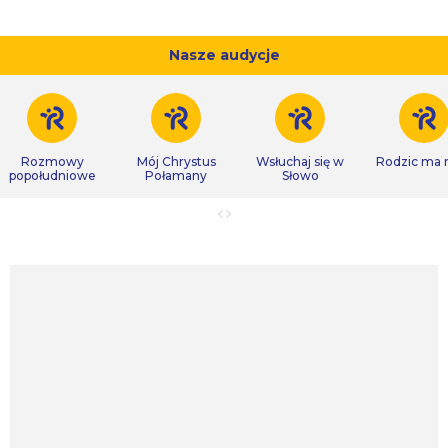
Nasze audycje
Rozmowy
Mój Chrystus
Wsłuchaj się w
Rodzic ma
popołudniowe
Połamany
Słowo