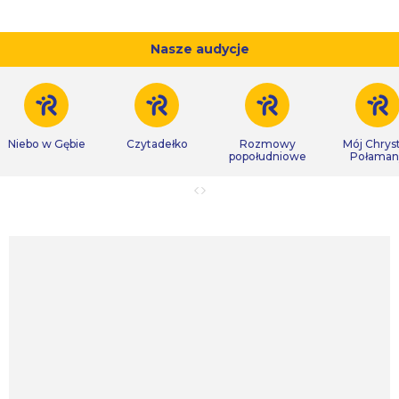
Nasze audycje
Niebo w Gębie
Czytadełko
Rozmowy
Mój Chrys
popołudniowe
Połaman