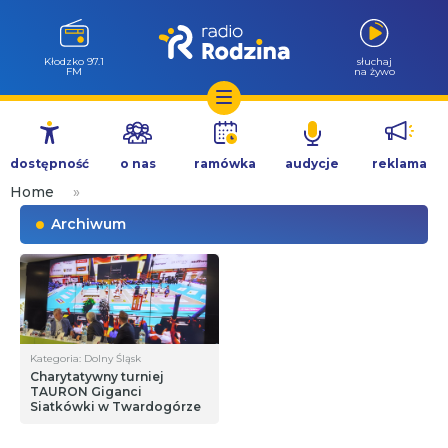
Kłodzko 97.1
słuchaj
FM
na żywo
Przejdź
do
dostępność
o nas
ramówka
audycje
reklama
treści
Home
»
Archiwum
Kategoria: Dolny Śląsk
Charytatywny turniej
TAURON Giganci
Siatkówki w Twardogórze