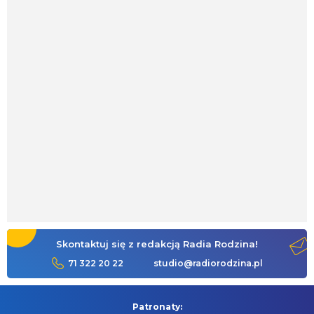
Skontaktuj się z redakcją Radia Rodzina!
71 322 20 22
studio@radiorodzina.pl
Patronaty: