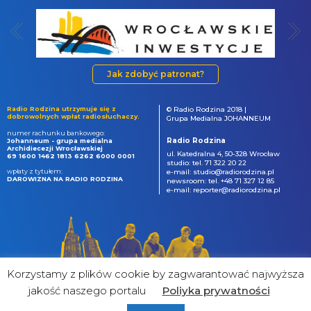
Jak zdobyć patronat?
Radio Rodzina utrzymuje się z
© Radio Rodzina 2018 |
dobrowolnych wpłat radiosłuchaczy.
Grupa Medialna JOHANNEUM
numer rachunku bankowego:
Radio Rodzina
Johanneum - grupa medialna
Archidiecezji Wrocławskiej
ul. Katedralna 4, 50-328 Wrocław
69 1600 1462 1813 6262 6000 0001
studio: tel. 71 322 20 22
wpłaty z tytułem:
e-mail: studio@radiorodzina.pl
DAROWIZNA NA RADIO RODZINA
newsroom: tel. +48 71 327 12 85
e-mail: reporter@radiorodzina.pl
Korzystamy z plików cookie by zagwarantować najwyższa
jakość naszego portalu
Poliyka prywatności