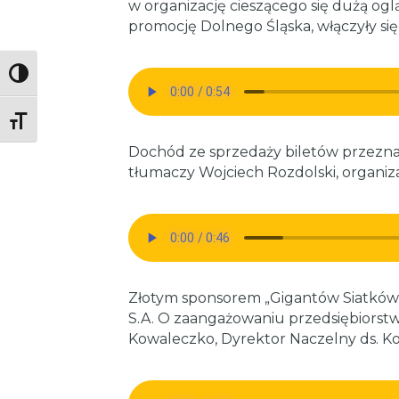
w organizację cieszącego się dużą ogląd
promocję Dolnego Śląska, włączyły się 
Toggle High Contrast
Toggle Font size
Dochód ze sprzedaży biletów przezna
tłumaczy Wojciech Rozdolski, organi
Złotym sponsorem „Gigantów Siatkówk
S.A. O zaangażowaniu przedsiębiorst
Kowaleczko, Dyrektor Naczelny ds. K