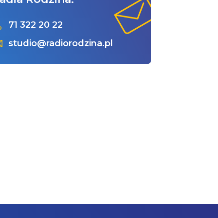
71 322 20 22
studio@radiorodzina.pl