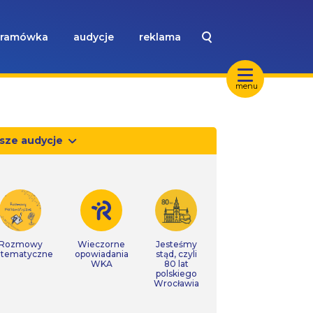
ramówka
audycje
reklama
menu
sze audycje
Rozmowy
Wieczorne
Jesteśmy
tematyczne
opowiadania
stąd, czyli
WKA
80 lat
polskiego
Wrocławia