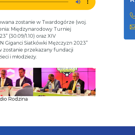
owana zostanie w Twardogórze (woj.
zenia: Międzynarodowy Turniej
” (30.09/1.10) oraz XIV
 Giganci Siatkówki Mężczyzn 2023”
ów zostanie przekazany fundacji
eci i młodzieży.
adio Rodzina