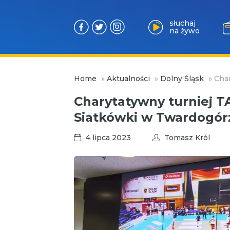
słuchaj
na żywo
Przejdź
Home
»
Aktualności
»
Dolny Śląsk
»
Cha
do
treści
Charytatywny turniej 
Siatkówki w Twardogór
4 lipca 2023
Tomasz Król