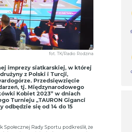
fot. TK/Radio Rodzina
j imprezy siatkarskiej, w której
rużyny z Polski i Turcji,
wardogórze. Przedsięwzięcie
ydarzeń, tj. Międzynarodowego
kówki Kobiet 2023” w dniach
ego Turnieju „TAURON Giganci
 odbędzie się od 14 do 15
k Społecznej Rady Sportu podkreślił, że