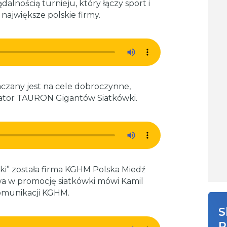
alnością turnieju, który łączy sport i
największe polskie firmy.
czany jest na cele dobroczynne,
zator TAURON Gigantów Siatkówki.
i” została firma KGHM Polska Miedź
wa w promocję siatkówki mówi Kamil
omunikacji KGHM.
S
R