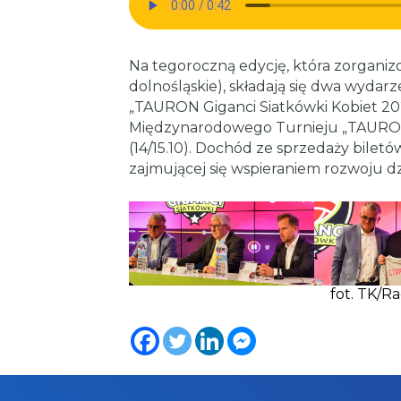
Na tegoroczną edycję, która zorganiz
dolnośląskie), składają się dwa wydar
„TAURON Giganci Siatkówki Kobiet 2023
Międzynarodowego Turnieju „TAURON
(14/15.10). Dochód ze sprzedaży bilet
zajmującej się wspieraniem rozwoju dzi
fot. TK/R