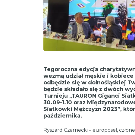
Tegoroczna edycja charytatywne
wezmą udział męskie i kobiece d
odbędzie się w dolnośląskiej T
będzie składało się z dwóch w
Turnieju „TAURON Giganci Siat
30.09-1.10 oraz Międzynarodow
Siatkówki Mężczyzn 2023”, który
października.
Ryszard Czarnecki – europoseł, człone