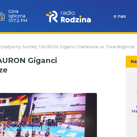
Góra
Igliczna
o nas
107.2 FM
rytatywny turniej TAURON Giganci Siatkówki w Twardogórze
TAURON Giganci
Na
ze
Ma