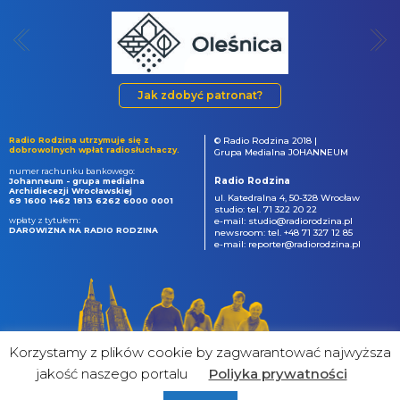
Jak zdobyć patronat?
Radio Rodzina utrzymuje się z
© Radio Rodzina 2018 |
dobrowolnych wpłat radiosłuchaczy.
Grupa Medialna JOHANNEUM
numer rachunku bankowego:
Radio Rodzina
Johanneum - grupa medialna
Archidiecezji Wrocławskiej
ul. Katedralna 4, 50-328 Wrocław
69 1600 1462 1813 6262 6000 0001
studio: tel. 71 322 20 22
wpłaty z tytułem:
e-mail: studio@radiorodzina.pl
DAROWIZNA NA RADIO RODZINA
newsroom: tel. +48 71 327 12 85
e-mail: reporter@radiorodzina.pl
Korzystamy z plików cookie by zagwarantować najwyższa
jakość naszego portalu
Poliyka prywatności