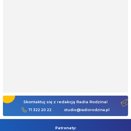
Skontaktuj się z redakcją Radia Rodzina!
71 322 20 22
studio@radiorodzina.pl
Patronaty: