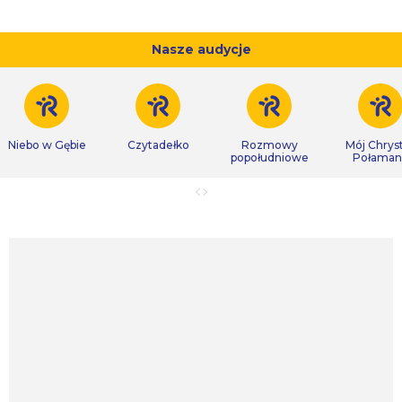
Nasze audycje
Niebo w Gębie
Czytadełko
Rozmowy
Mój Chrys
popołudniowe
Połaman