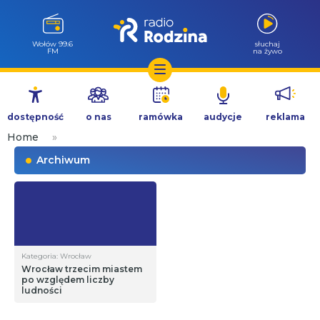
Wołów 99.6
słuchaj
FM
na żywo
Przejdź
do
dostępność
o nas
ramówka
audycje
reklama
treści
Home
»
Archiwum
Kategoria: Wrocław
Wrocław trzecim miastem
po względem liczby
ludności