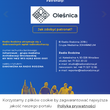
Patronaty:
Jak zdobyć patronat?
Radio Rodzina utrzymuje się z
© Radio Rodzina 2018 |
dobrowolnych wpłat radiosłuchaczy.
Grupa Medialna JOHANNEUM
numer rachunku bankowego:
Radio Rodzina
Johanneum - grupa medialna
Archidiecezji Wrocławskiej
ul. Katedralna 4, 50-328 Wrocław
69 1600 1462 1813 6262 6000 0001
studio: tel. 71 322 20 22
wpłaty z tytułem:
e-mail: studio@radiorodzina.pl
DAROWIZNA NA RADIO RODZINA
newsroom: tel. +48 71 327 12 85
e-mail: reporter@radiorodzina.pl
Korzystamy z plików cookie by zagwarantować najwyższa
jakość naszego portalu
Poliyka prywatności