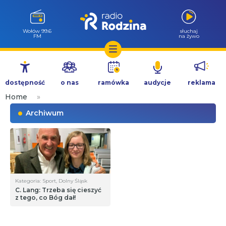
Wołów 99.6
słuchaj
FM
na żywo
Przejdź
do
dostępność
o nas
ramówka
audycje
reklama
treści
Home
»
Archiwum
Kategoria: Sport, Dolny Śląsk
C. Lang: Trzeba się cieszyć
z tego, co Bóg dał!