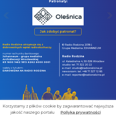
Patronaty:
Jak zdobyć patronat?
Radio Rodzina utrzymuje się z
© Radio Rodzina 2018 |
dobrowolnych wpłat radiosłuchaczy.
Grupa Medialna JOHANNEUM
numer rachunku bankowego:
Radio Rodzina
Johanneum - grupa medialna
Archidiecezji Wrocławskiej
ul. Katedralna 4, 50-328 Wrocław
69 1600 1462 1813 6262 6000 0001
studio: tel. 71 322 20 22
wpłaty z tytułem:
e-mail: studio@radiorodzina.pl
DAROWIZNA NA RADIO RODZINA
newsroom: tel. +48 71 327 12 85
e-mail: reporter@radiorodzina.pl
Korzystamy z plików cookie by zagwarantować najwyższa
jakość naszego portalu
Poliyka prywatności