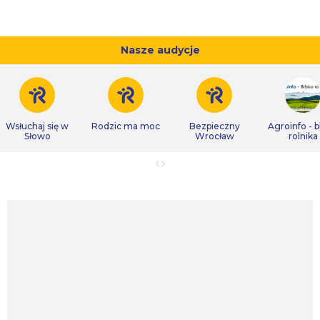
Nasze audycje
Wsłuchaj się w
Rodzic ma moc
Bezpieczny
Agroinfo - b
Słowo
Wrocław
rolnika