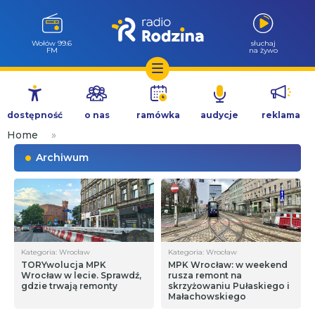
Wołów 99.6
słuchaj
FM
na żywo
Przejdź
do
dostępność
o nas
ramówka
audycje
reklama
treści
Home
»
Archiwum
Kategoria: Wrocław
Kategoria: Wrocław
TORYwolucja MPK
MPK Wrocław: w weekend
Wrocław w lecie. Sprawdź,
rusza remont na
gdzie trwają remonty
skrzyżowaniu Pułaskiego i
Małachowskiego