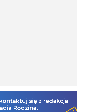
kontaktuj się z redakcją
adia Rodzina!