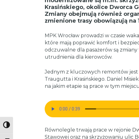
modernizowane są m.in. skrzyżo
Krasińskiego, okolice Dworca G
Zmiany obejmują również organi
zmienione trasy obowiązują na 
MPK Wrocław prowadzi w czasie wakacj
które mają poprawić komfort i bezpie
odczuwalne dla pasażerów są zmiany
utrudnienia dla kierowców.
Jednym z kluczowych remontów jest 
Traugutta i Krasińskiego. Daniel Mis
na jakim etapie są prace w tym miejscu
Toggle High Contrast
Równolegle trwają prace w rejonie D
Stawowej oraz na skrzyżowaniu ulic Bo