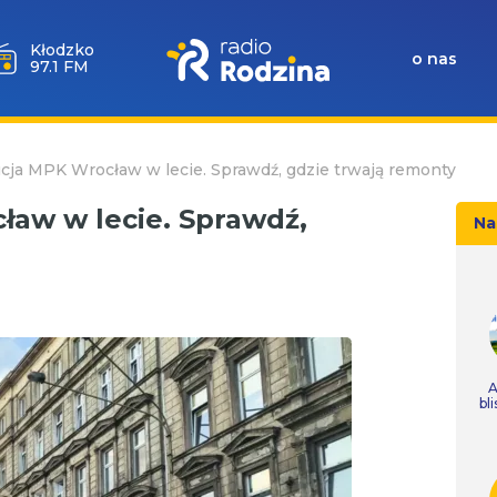
Wołów
o nas
99.6 FM
ja MPK Wrocław w lecie. Sprawdź, gdzie trwają remonty
aw w lecie. Sprawdź,
Na
A
bl