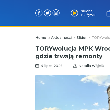
słuchaj
na żywo
Przejdź
Home
»
Aktualności
»
Slider
»
TORYwoluc
do
treści
TORYwolucja MPK Wrocł
gdzie trwają remonty
4 lipca 2026
Natalia Wójcik