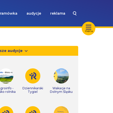
ramówka
audycje
reklama
menu
sze audycje
groinfo -
Dziennikarski
Wakacje na
isko rolnika
Tygiel
Dolnym Śląsku