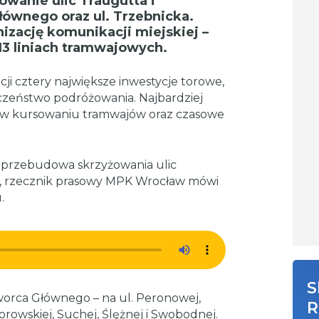
wanie ulic Traugutta i
łównego oraz ul. Trzebnicka.
zację komunikacji miejskiej –
13 liniach tramwajowych.
i cztery największe inwestycje torowe,
czeństwo podróżowania. Najbardziej
 w kursowaniu tramwajów oraz czasowe
przebudowa skrzyżowania ulic
iek, rzecznik prasowy MPK Wrocław mówi
.
S
worca Głównego – na ul. Peronowej,
R
rowskiej, Suchej, Ślężnej i Swobodnej.