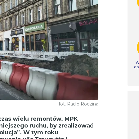
W
op
fot. Radio Rodzina
czas wielu remontów. MPK
iejszego ruchu, by zrealizować
olucja”. W tym roku