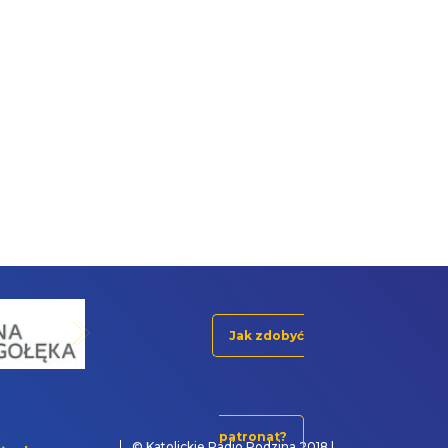
Jak zdobyć
patronat?
© Katolickie Radio Rodzina 2018 |