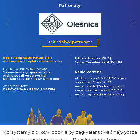
Patronaty:
Jak zdobyć patronat?
Radio Rodzina utrzymuje się z
© Radio Rodzina 2018 |
dobrowolnych wpłat radiosłuchaczy.
Grupa Medialna JOHANNEUM
numer rachunku bankowego:
Radio Rodzina
Johanneum - grupa medialna
Archidiecezji Wrocławskiej
ul. Katedralna 4, 50-328 Wrocław
69 1600 1462 1813 6262 6000 0001
studio: tel. 71 322 20 22
wpłaty z tytułem:
e-mail: studio@radiorodzina.pl
DAROWIZNA NA RADIO RODZINA
newsroom: tel. +48 71 327 12 85
e-mail: reporter@radiorodzina.pl
Korzystamy z plików cookie by zagwarantować najwyższa
jakość naszego portalu
Poliyka prywatności