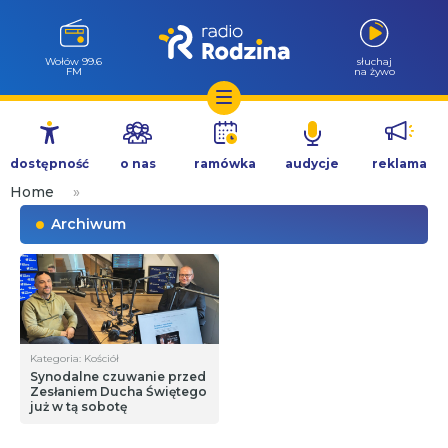
Wołów 99.6
słuchaj
FM
na żywo
Przejdź
do
dostępność
o nas
ramówka
audycje
reklama
treści
Home
»
Archiwum
Kategoria: Kościół
Synodalne czuwanie przed
Zesłaniem Ducha Świętego
już w tą sobotę