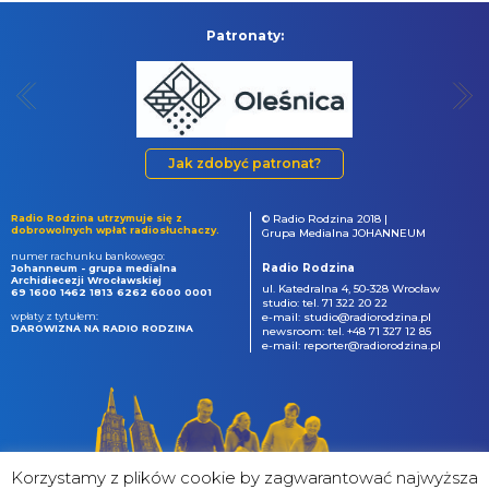
Patronaty:
Jak zdobyć patronat?
Radio Rodzina utrzymuje się z
© Radio Rodzina 2018 |
dobrowolnych wpłat radiosłuchaczy.
Grupa Medialna JOHANNEUM
numer rachunku bankowego:
Radio Rodzina
Johanneum - grupa medialna
Archidiecezji Wrocławskiej
ul. Katedralna 4, 50-328 Wrocław
69 1600 1462 1813 6262 6000 0001
studio: tel. 71 322 20 22
wpłaty z tytułem:
e-mail: studio@radiorodzina.pl
DAROWIZNA NA RADIO RODZINA
newsroom: tel. +48 71 327 12 85
e-mail: reporter@radiorodzina.pl
Korzystamy z plików cookie by zagwarantować najwyższa