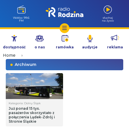
Wołów 99.6
słuchaj
FM
na żywo
Przejdź
do
dostępność
o nas
ramówka
audycje
reklama
treści
Home
»
Archiwum
Kategoria: Dolny Śląsk
Już ponad 15 tys.
pasażerów skorzystało z
połączenia Lądek-Zdrój i
Stronie Śląskie