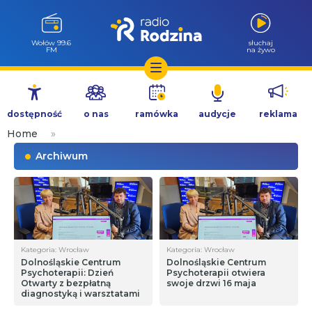
Wołów 99.6
słuchaj
FM
na żywo
Przejdź
do
dostępność
o nas
ramówka
audycje
reklama
treści
Home
»
Archiwum
Kategoria: Wrocław
Kategoria: Wrocław
Dolnośląskie Centrum
Dolnośląskie Centrum
Psychoterapii: Dzień
Psychoterapii otwiera
Otwarty z bezpłatną
swoje drzwi 16 maja
diagnostyką i warsztatami