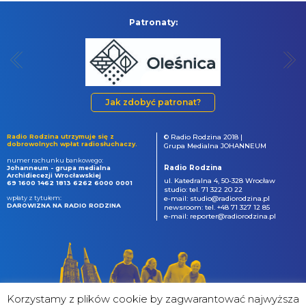
Patronaty:
Jak zdobyć patronat?
Radio Rodzina utrzymuje się z
© Radio Rodzina 2018 |
dobrowolnych wpłat radiosłuchaczy.
Grupa Medialna JOHANNEUM
numer rachunku bankowego:
Radio Rodzina
Johanneum - grupa medialna
Archidiecezji Wrocławskiej
ul. Katedralna 4, 50-328 Wrocław
69 1600 1462 1813 6262 6000 0001
studio: tel. 71 322 20 22
wpłaty z tytułem:
e-mail: studio@radiorodzina.pl
DAROWIZNA NA RADIO RODZINA
newsroom: tel. +48 71 327 12 85
e-mail: reporter@radiorodzina.pl
Korzystamy z plików cookie by zagwarantować najwyższa