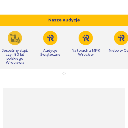
Nasze audycje
Jesteśmy stąd,
Audycje
Na torach z MPK
Niebo w Gę
czyli 80 lat
Świąteczne
Wrocław
polskiego
Wrocławia