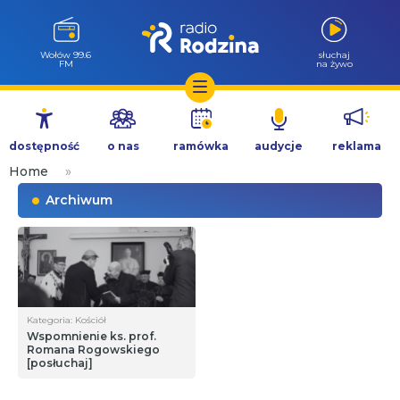
Wołów 99.6
słuchaj
FM
na żywo
Przejdź
do
dostępność
o nas
ramówka
audycje
reklama
treści
Home
»
Archiwum
Kategoria: Kościół
Wspomnienie ks. prof.
Romana Rogowskiego
[posłuchaj]