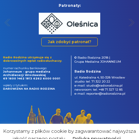
Patronaty:
Jak zdobyć patronat?
Radio Rodzina utrzymuje się z
© Radio Rodzina 2018 |
dobrowolnych wpłat radiosłuchaczy.
Grupa Medialna JOHANNEUM
numer rachunku bankowego:
Radio Rodzina
Johanneum - grupa medialna
Archidiecezji Wrocławskiej
ul. Katedralna 4, 50-328 Wrocław
69 1600 1462 1813 6262 6000 0001
studio: tel. 71 322 20 22
wpłaty z tytułem:
e-mail: studio@radiorodzina.pl
DAROWIZNA NA RADIO RODZINA
newsroom: tel. +48 71 327 12 85
e-mail: reporter@radiorodzina.pl
Korzystamy z plików cookie by zagwarantować najwyższa
jakość naszego portalu
Poliyka prywatności