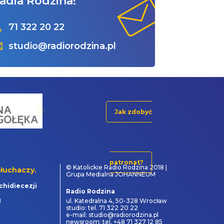
adia Rodzina!
71 322 20 22
studio@radiorodzina.pl
Jak zdobyć
patronat?
© Katolickie Radio Rodzina 2018 |
łuchaczy.
Grupa Medialna JOHANNEUM
chidiecezji
Radio Rodzina
1
ul. Katedralna 4, 50-328 Wrocław
studio: tel. 71 322 20 22
e-mail: studio@radiorodzina.pl
newsroom: tel. +48 71 327 12 85