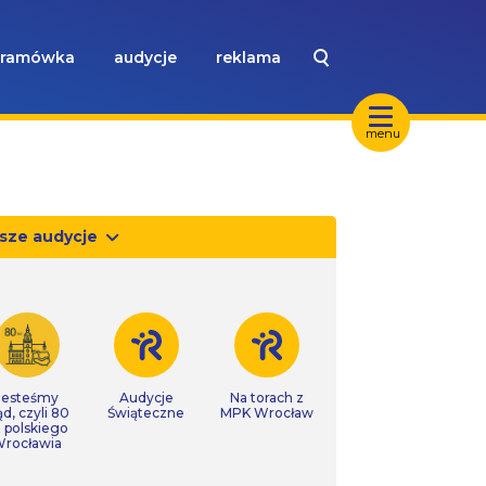
ramówka
audycje
reklama
menu
sze audycje
Jesteśmy
Audycje
Na torach z
ąd, czyli 80
Świąteczne
MPK Wrocław
t polskiego
rocławia