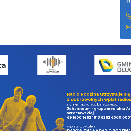
R
Radio Rodzina utrzymuje się
z dobrowolnych wpłat radios
numer rachunku bankowego:
Johanneum - grupa medialna Ar
Wrocławskiej
69 1600 1462 1813 6262 6000 000
wpłaty z tytułem:
DAROWIZNA NA RADIO RODZINA