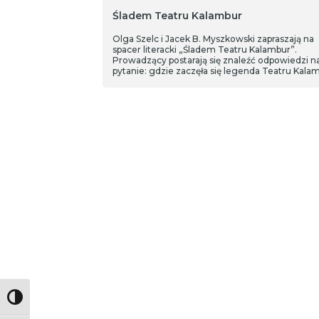
Śladem Teatru Kalambur
Olga Szelc i Jacek B. Myszkowski zapraszają na
spacer literacki „Śladem Teatru Kalambur”.
Prowadzący postarają się znaleźć odpowiedzi n
pytanie: gdzie zaczęła się legenda Teatru Kalam
czy się w ogóle skończyła?
Toggle High Contrast