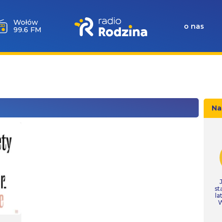
Wołów
o nas
99.6 FM
Na
st
la
W