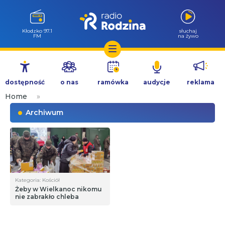
Kłodzko 97.1
słuchaj
FM
na żywo
Przejdź
do
dostępność
o nas
ramówka
audycje
reklama
treści
Home
»
Archiwum
Kategoria: Kościół
Żeby w Wielkanoc nikomu
nie zabrakło chleba