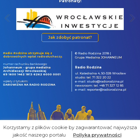
Patronaty:
Jak zdobyć patronat?
Radio Rodzina utrzymuje się z
© Radio Rodzina 2018 |
dobrowolnych wpłat radiosłuchaczy.
Grupa Medialna JOHANNEUM
numer rachunku bankowego:
Radio Rodzina
Johanneum - grupa medialna
Archidiecezji Wrocławskiej
ul. Katedralna 4, 50-328 Wrocław
69 1600 1462 1813 6262 6000 0001
studio: tel. 71 322 20 22
wpłaty z tytułem:
e-mail: studio@radiorodzina.pl
DAROWIZNA NA RADIO RODZINA
newsroom: tel. +48 71 327 12 85
e-mail: reporter@radiorodzina.pl
Korzystamy z plików cookie by zagwarantować najwyższa
jakość naszego portalu
Poliyka prywatności