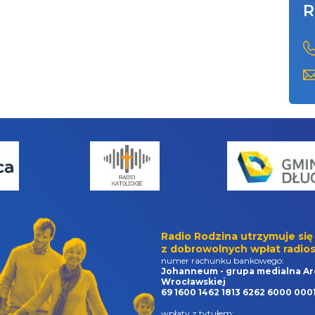
R
Radio Rodzina utrzymuje się
z dobrowolnych wpłat radios
numer rachunku bankowego:
Johanneum - grupa medialna Ar
Wrocławskiej
69 1600 1462 1813 6262 6000 000
wpłaty z tytułem: