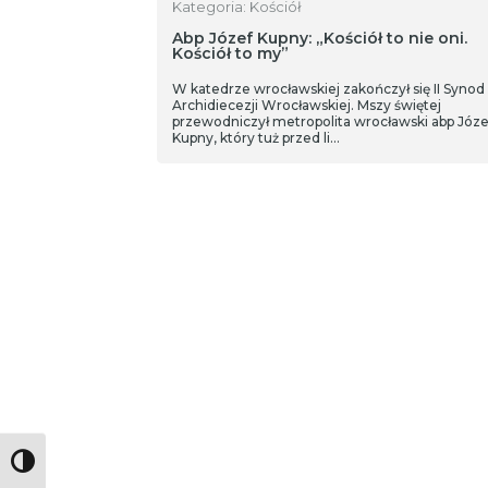
Kategoria: Kościół
Abp Józef Kupny: „Kościół to nie oni.
Kościół to my”
W katedrze wrocławskiej zakończył się II Synod
Archidiecezji Wrocławskiej. Mszy świętej
przewodniczył metropolita wrocławski abp Józe
Kupny, który tuż przed li…
Toggle High Contrast