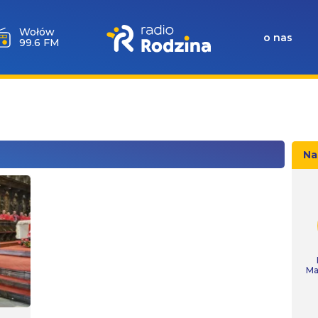
Wołów
o nas
99.6 FM
Na
Ma