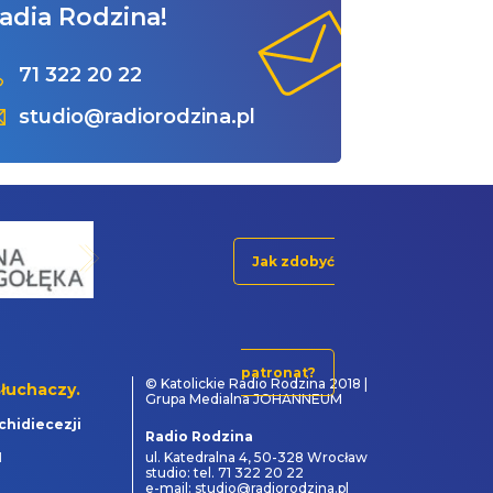
adia Rodzina!
71 322 20 22
studio@radiorodzina.pl
Jak zdobyć
patronat?
© Katolickie Radio Rodzina 2018 |
łuchaczy.
Grupa Medialna JOHANNEUM
chidiecezji
Radio Rodzina
1
ul. Katedralna 4, 50-328 Wrocław
studio: tel. 71 322 20 22
e-mail: studio@radiorodzina.pl