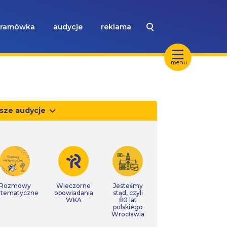
ramówka
audycje
reklama
menu
sze audycje
Rozmowy
Wieczorne
Jesteśmy
tematyczne
opowiadania
stąd, czyli
WKA
80 lat
polskiego
Wrocławia